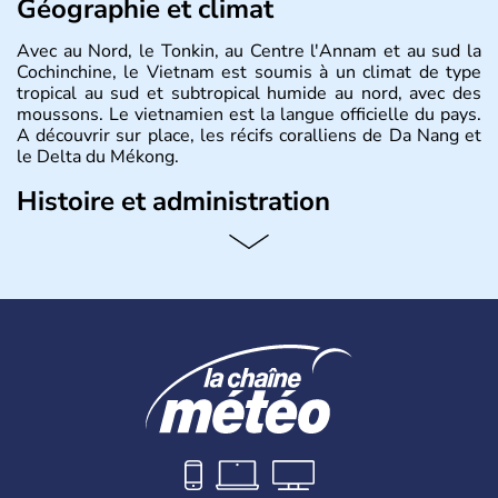
Géographie et climat
Avec au Nord, le Tonkin, au Centre l'Annam et au sud la
Cochinchine, le Vietnam est soumis à un climat de type
tropical au sud et subtropical humide au nord, avec des
moussons. Le vietnamien est la langue officielle du pays.
A découvrir sur place, les récifs coralliens de Da Nang et
le Delta du Mékong.
Histoire et administration
Pays d'Asie du Sud-Est situé sur l'est de la péninsule
indochinoise, le Vietnam compte 85 millions d'habitants.
Bordé par la Chine au Nord, il est limitrophe du Laos et
du Cambodge. Littéralement, Viêt Nam signifie les « Viêt
du Sud ». Sa capitale est Hanoï. Hô-Chi-Minh-Ville est le
nom récent de l'ancienne Saïgon.