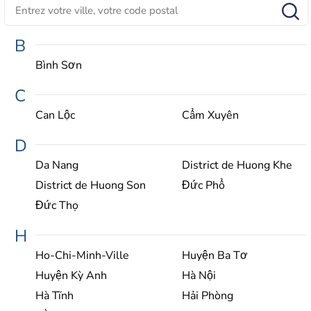
B
Bình Sơn
C
Can Lộc
Cẩm Xuyên
D
Da Nang
District de Huong Khe
District de Huong Son
Đức Phổ
Đức Thọ
H
Ho-Chi-Minh-Ville
Huyện Ba Tơ
Huyện Kỳ Anh
Hà Nội
Hà Tĩnh
Hải Phòng