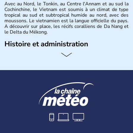
Avec au Nord, le Tonkin, au Centre l'Annam et au sud la
Cochinchine, le Vietnam est soumis à un climat de type
tropical au sud et subtropical humide au nord, avec des
moussons. Le vietnamien est la langue officielle du pays.
A découvrir sur place, les récifs coralliens de Da Nang et
le Delta du Mékong.
Histoire et administration
Pays d'Asie du Sud-Est situé sur l'est de la péninsule
indochinoise, le Vietnam compte 85 millions d'habitants.
Bordé par la Chine au Nord, il est limitrophe du Laos et
du Cambodge. Littéralement, Viêt Nam signifie les « Viêt
du Sud ». Sa capitale est Hanoï. Hô-Chi-Minh-Ville est le
nom récent de l'ancienne Saïgon.