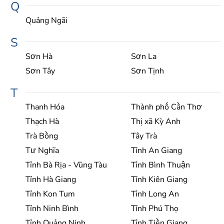
Q
Quảng Ngãi
S
Sơn Hà
Sơn La
Sơn Tây
Sơn Tịnh
T
Thanh Hóa
Thành phố Cần Thơ
Thạch Hà
Thị xã Kỳ Anh
Trà Bồng
Tây Trà
Tư Nghĩa
Tỉnh An Giang
Tỉnh Bà Rịa - Vũng Tàu
Tỉnh Bình Thuận
Tỉnh Hà Giang
Tỉnh Kiên Giang
Tỉnh Kon Tum
Tỉnh Long An
Tỉnh Ninh Bình
Tỉnh Phú Thọ
Tỉnh Quảng Ninh
Tỉnh Tiền Giang