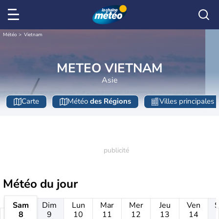
Météo
Vietnam
METEO VIETNAM
Asie
Carte
Météo
des Régions
Villes principales
Météo
du jour
Sam
Dim
Lun
Mar
Mer
Jeu
Ven
8
9
10
11
12
13
14