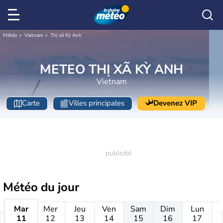
Météo
Vietnam
Thị xã Kỳ Anh
METEO THỊ XÃ KỲ ANH
Vietnam
Carte
Villes principales
Devenez VIP
Météo
du jour
Mar
Mer
Jeu
Ven
Sam
Dim
Lun
11
12
13
14
15
16
17