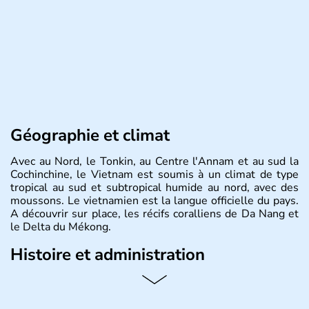
Géographie et climat
Avec au Nord, le Tonkin, au Centre l'Annam et au sud la
Cochinchine, le Vietnam est soumis à un climat de type
tropical au sud et subtropical humide au nord, avec des
moussons. Le vietnamien est la langue officielle du pays.
A découvrir sur place, les récifs coralliens de Da Nang et
le Delta du Mékong.
Histoire et administration
Pays d'Asie du Sud-Est situé sur l'est de la péninsule
indochinoise, le Vietnam compte 85 millions d'habitants.
Bordé par la Chine au Nord, il est limitrophe du Laos et