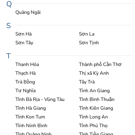
Q
Quảng Ngãi
S
Sơn Hà
Sơn La
Sơn Tây
Sơn Tịnh
T
Thanh Hóa
Thành phố Cần Thơ
Thạch Hà
Thị xã Kỳ Anh
Trà Bồng
Tây Trà
Tư Nghĩa
Tỉnh An Giang
Tỉnh Bà Rịa - Vũng Tàu
Tỉnh Bình Thuận
Tỉnh Hà Giang
Tỉnh Kiên Giang
Tỉnh Kon Tum
Tỉnh Long An
Tỉnh Ninh Bình
Tỉnh Phú Thọ
Tỉnh Quảng Ninh
Tỉnh Tiền Giang