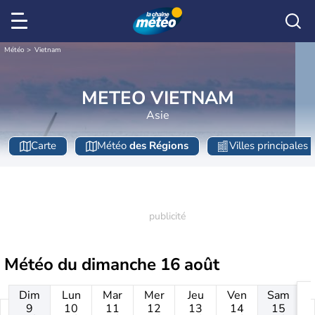
Météo
Vietnam
METEO VIETNAM
Asie
Carte
Météo
des Régions
Villes principales
Météo du
dimanche 16 août
Dim
Lun
Mar
Mer
Jeu
Ven
Sam
9
10
11
12
13
14
15