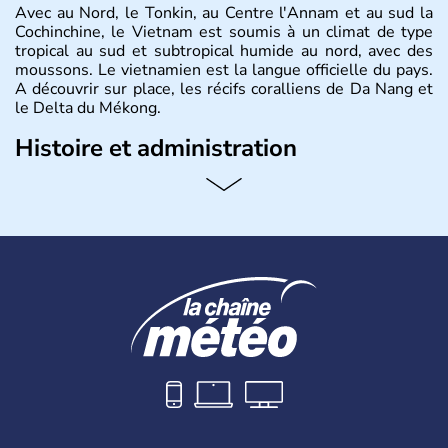
Avec au Nord, le Tonkin, au Centre l'Annam et au sud la
Cochinchine, le Vietnam est soumis à un climat de type
tropical au sud et subtropical humide au nord, avec des
moussons. Le vietnamien est la langue officielle du pays.
A découvrir sur place, les récifs coralliens de Da Nang et
le Delta du Mékong.
Histoire et administration
Pays d'Asie du Sud-Est situé sur l'est de la péninsule
indochinoise, le Vietnam compte 85 millions d'habitants.
Bordé par la Chine au Nord, il est limitrophe du Laos et
du Cambodge. Littéralement, Viêt Nam signifie les « Viêt
du Sud ». Sa capitale est Hanoï. Hô-Chi-Minh-Ville est le
nom récent de l'ancienne Saïgon.