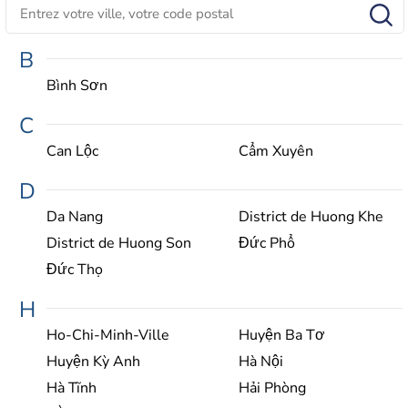
B
Bình Sơn
C
Can Lộc
Cẩm Xuyên
D
Da Nang
District de Huong Khe
District de Huong Son
Đức Phổ
Đức Thọ
H
Ho-Chi-Minh-Ville
Huyện Ba Tơ
Huyện Kỳ Anh
Hà Nội
Hà Tĩnh
Hải Phòng