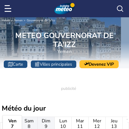
Météo
Yemen
Gouvernorat de Ta'izz
METEO GOUVERNORAT DE
TA'IZZ
Yemen
Carte
Villes principales
Devenez VIP
Météo
du jour
Ven
Sam
Dim
Lun
Mar
Mer
Jeu
7
8
9
10
11
12
13