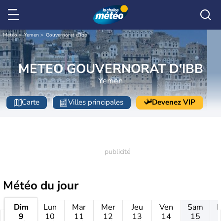
Météo
Yemen
Gouvernorat d'Ibb
METEO GOUVERNORAT D'IBB
Yemen
Carte
Villes principales
Devenez VIP
Météo
du jour
Dim
Lun
Mar
Mer
Jeu
Ven
Sam
9
10
11
12
13
14
15