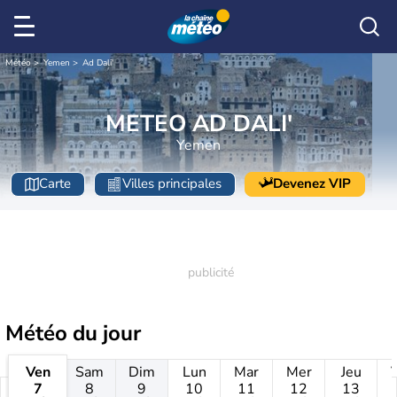
Météo
Yemen
Ad Dali'
METEO AD DALI'
Yemen
Carte
Villes principales
Devenez VIP
Météo
du jour
Ven
Sam
Dim
Lun
Mar
Mer
Jeu
7
8
9
10
11
12
13