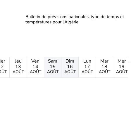
Bulletin de prévisions nationales, type de temps et
températures pour l'Algérie.
er
Jeu
Ven
Sam
Dim
Lun
Mar
Mer
12
13
14
15
16
17
18
19
OÛT
AOÛT
AOÛT
AOÛT
AOÛT
AOÛT
AOÛT
AOÛT