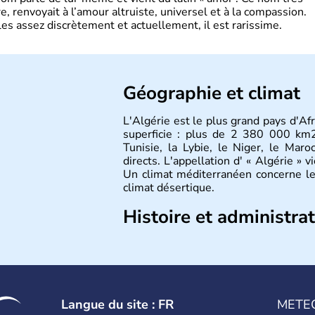
, renvoyait à l’amour altruiste, universel et à la compassion.
es assez discrètement et actuellement, il est rarissime.
Géographie et climat
L'Algérie est le plus grand pays d'Af
superficie : plus de 2 380 000 km2,
Tunisie, la Lybie, le Niger, le Maro
directs. L'appellation d' « Algérie » v
Un climat méditerranéen concerne le
climat désertique.
Histoire et administra
Sétif, Sidi Bel Abbès, Oran, Constan
des villes principales du pays. L
d’
Algériens
, dont près de la moiti
l’une des fiertés du pays, originaire 
est l’un des plats traditionnels les pl
Langue du site : FR
METE