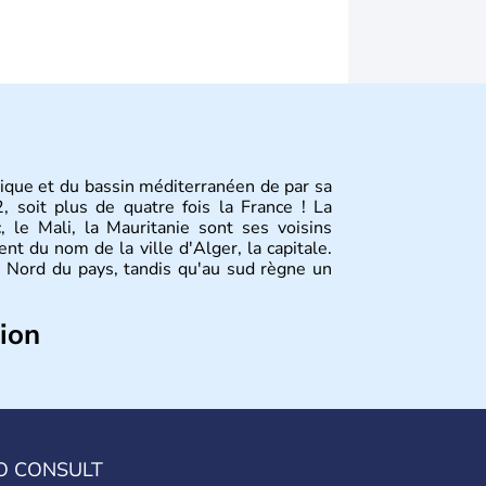
rique et du bassin méditerranéen de par sa
 soit plus de quatre fois la France ! La
c, le Mali, la Mauritanie sont ses voisins
ient du nom de la ville d'Alger, la capitale.
 Nord du pays, tandis qu'au sud règne un
tion
tine, Tizi Ouzou, Blida sont quelques unes
’
Algérie
compte près de 35 millions
é ont moins de 19 ans. La musique
raî
est
des régions les plus à l’ouest. Le
couscous
us appréciés.
O CONSULT