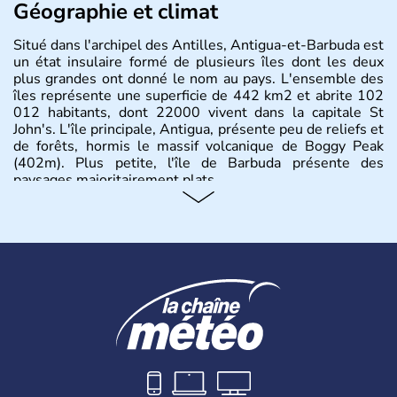
Géographie et climat
Situé dans l'archipel des Antilles, Antigua-et-Barbuda est
un état insulaire formé de plusieurs îles dont les deux
plus grandes ont donné le nom au pays. L'ensemble des
îles représente une superficie de 442 km2 et abrite 102
012 habitants, dont 22000 vivent dans la capitale St
John's. L'île principale, Antigua, présente peu de reliefs et
de forêts, hormis le massif volcanique de Boggy Peak
(402m). Plus petite, l'île de Barbuda présente des
paysages majoritairement plats.
Histoire et administration
Les premiers habitants de Barbuda connus, les Ciboneys,
remontent à 2400 avant notre ère, suivis par l'arrivée des
Arawaks et des Caraïbes. Et c'est en 1493 que
Christophe Colomb, débarquant sur l'ile entraîna une
colonisation espagnole, puis française et anglaise.
L'esclavage fut aboli en 1834. Le pays devint
indépendant en tant que Royaume du Commonwealth en
1981.