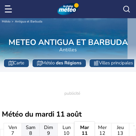
Météo
Antigua et Barbuda
METEO ANTIGUA ET BARBUDA
Antilles
Carte
Météo
des Régions
Villes principales
Météo du
mardi 11 août
Ven
Sam
Dim
Lun
Mar
Mer
Jeu
7
8
9
10
11
12
13