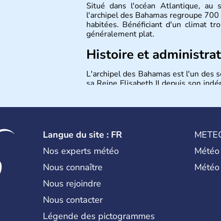
Situé dans l'océan Atlantique, au 
l'archipel des Bahamas regroupe 700 
habitées. Bénéficiant d'un climat tr
généralement plat.
Histoire et administra
L'archipel des Bahamas est l'un des
sa Reine Elisabeth II depuis son ind
Elle fut colonisée par les Britanniques
pendant la guerre d'indépendance 
situation géographique idéale permet
Etats-Unis. La ville conserve enc
colonial.
Langue du site : FR
METE
Nos experts météo
Météo
Nous connaître
Météo
Nous rejoindre
Nous contacter
Légende des pictogrammes