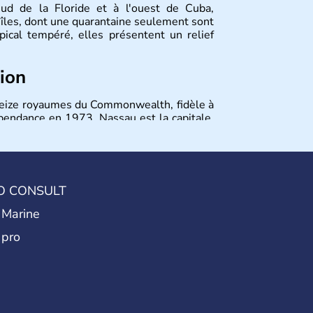
sud de la Floride et à l'ouest de Cuba,
îles, dont une quarantaine seulement sont
opical tempéré, elles présentent un relief
tion
 seize royaumes du Commonwealth, fidèle à
épendance en 1973. Nassau est la capitale.
 à la fin du XVIIe siècle et a pris son essor
américaine et la Prohibition grâce à sa
tant de lutter contre le blocus imposé aux
ore aujourd'hui des traces de son passé
O CONSULT
 Marine
 pro