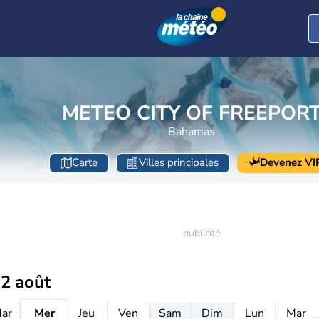
METEO CITY OF FREEPOR
Bahamas
Carte
Villes principales
Devenez VI
12 août
ar
Mer
Jeu
Ven
Sam
Dim
Lun
Mar