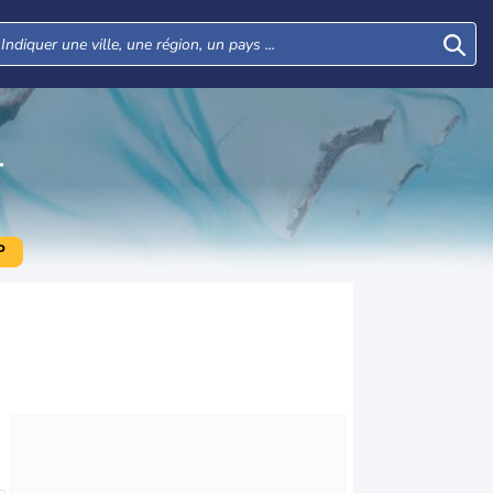
T
P
Mer
Jeu
Ven
Sam