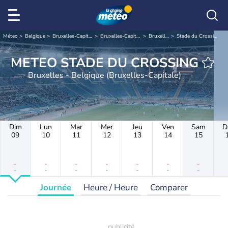
Météo
Belgique
Bruxelles-Capitale
Bruxelles-Capitale
Bruxelles
Stade du Crossing
METEO STADE DU CROSSING
Bruxelles - Belgique (Bruxelles-Capitale)
Dim
Lun
Mar
Mer
Jeu
Ven
Sam
D
09
10
11
12
13
14
15
-
-
-
-
-
-
-
-
-
-
-
-
-
-
Journée
Heure / Heure
Comparer