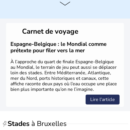
Histoire et administration
L'origine du territoire de la Belgique et de son nom
provient d'une séparation de la Gaule en trois parties
Carnet de voyage
effectuée par Jules César : les Gaulois, les Aquitains et
les Belges. Décrite comme la nation la plus brave par le
général romain, la Belgique a été divisée en deux pays
Espagne-Belgique : le Mondial comme
jusqu'en 1795 : les Pays-Bas du Sud et la principauté de
prétexte pour filer vers la mer
Liège. Il faut attendre jusqu'en 1980 pour qu'elle
devienne un Etat fédéral reconnu par la constitution de
À l’approche du quart de finale Espagne-Belgique
1993.
au Mondial, le terrain de jeu peut aussi se déplacer
loin des stades. Entre Méditerranée, Atlantique,
mer du Nord, ports historiques et canaux, cette
affiche raconte deux pays où l’eau occupe une place
bien plus importante qu’on ne l’imagine.
Lire l'article
Stades
à Bruxelles