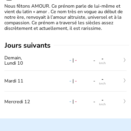
Nous fêtons AMOUR. Ce prénom parle de lui-même et
vient du latin « amor . Ce nom très en vogue au début de
notre ère, renvoyait à l’amour altruiste, universel et à la
compassion. Ce prénom a traversé les siècles assez
discrètement et actuellement, il est rarissime.
jours suivants
Demain,
-
-
|
-
-
Lundi 10
km/h
-
-
|
-
Mardi 11
-
km/h
-
-
|
-
Mercredi 12
-
km/h