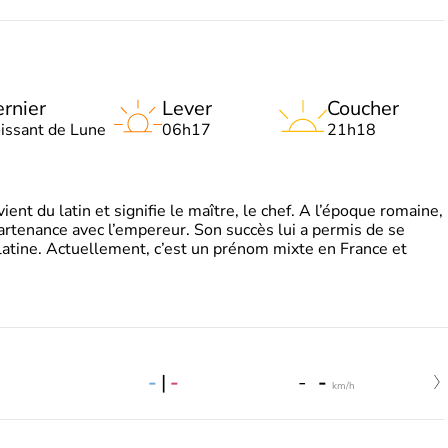
rnier
Lever
Coucher
oissant de Lune
06h17
21h18
t du latin et signifie le maître, le chef. A l’époque romaine,
partenance avec l’empereur. Son succès lui a permis de se
latine. Actuellement, c’est un prénom mixte en France et
-
|
-
-
-
km/h