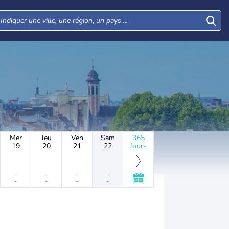
Mer
Jeu
Ven
Sam
365
19
20
21
22
Jours
-
-
-
-
-
-
-
-