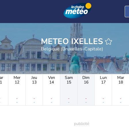
METEO IXELLES
Belgique (Bruxelles-Capitale)
ar
Mer
Jeu
Ven
Sam
Dim
Lun
Mar
1
12
13
14
15
16
17
18
-
-
-
-
-
-
-
-
-
-
-
-
-
-
-
-