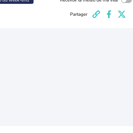
o du week-end
Recevoir la météo de ma ville
Partager