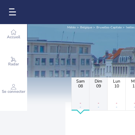
Météo
Belgique
Bruxelles-Capitale
Ixelles
Accueil
Radar
Sam
Dim
Lun
M
08
09
10
1
Se connecter
-
-
-
-
-
-