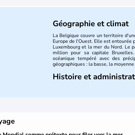
Géographie et climat
La Belgique couvre un territoire d'u
Europe de l'Ouest. Elle est entourée p
Luxembourg et la mer du Nord. Le p
million pour sa capitale Bruxelles
océanique tempéré avec des précip
géographiques : la basse, la moyenne 
Histoire et administra
L'origine du territoire de la Belgique
la Gaule en trois parties effectuée par
les Belges. Décrite comme la nation
Belgique a été divisée en deux pays 
principauté de Liège. Il faut attend
Etat fédéral reconnu par la constituti
oyage
e Mondial comme prétexte pour filer vers la mer