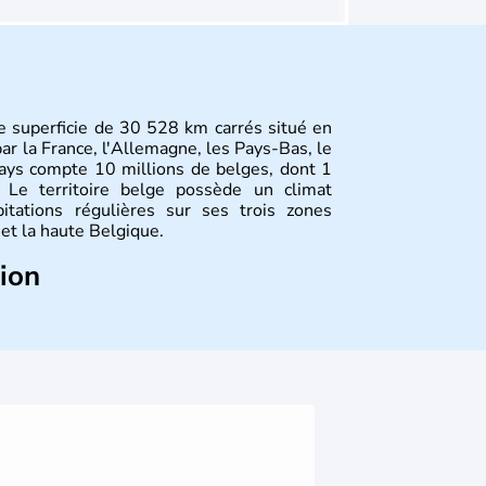
ne superficie de 30 528 km carrés situé en
ar la France, l'Allemagne, les Pays-Bas, le
ays compte 10 millions de belges, dont 1
. Le territoire belge possède un climat
itations régulières sur ses trois zones
et la haute Belgique.
tion
 et de son nom provient d'une séparation de
 Jules César : les Gaulois, les Aquitains et
 la plus brave par le général romain, la
jusqu'en 1795 : les Pays-Bas du Sud et la
re jusqu'en 1980 pour qu'elle devienne un
on de 1993.