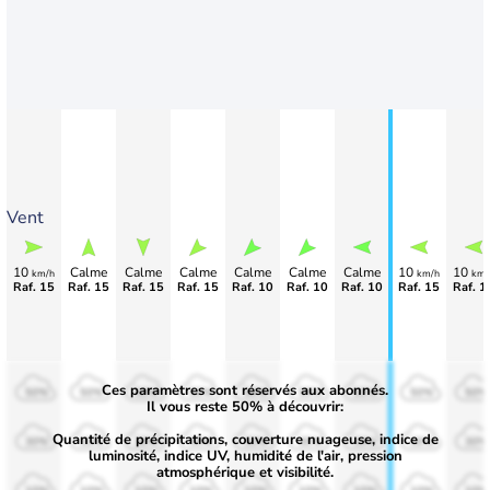
Vent
10
Calme
Calme
Calme
Calme
Calme
Calme
10
10
km/h
km/h
km/
Raf. 15
Raf. 15
Raf. 15
Raf. 15
Raf. 10
Raf. 10
Raf. 10
Raf. 15
Raf. 1
Ces paramètres sont réservés aux abonnés.
50%
50%
50%
50%
50%
50%
50%
50%
50%
Il vous reste 50% à découvrir:
Quantité de précipitations, couverture nuageuse, indice de
30%
30%
30%
30%
30%
30%
30%
30%
30%
luminosité, indice UV, humidité de l'air, pression
atmosphérique et visibilité.