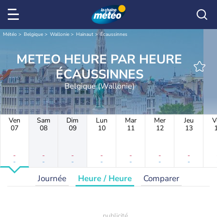
Météo
Belgique
Wallonie
Hainaut
Écaussinnes
METEO HEURE PAR HEURE
ÉCAUSSINNES
Belgique (Wallonie)
Ven
Sam
Dim
Lun
Mar
Mer
Jeu
V
07
08
09
10
11
12
13
-
-
-
-
-
-
-
-
-
-
-
-
-
-
Journée
Heure / Heure
Comparer