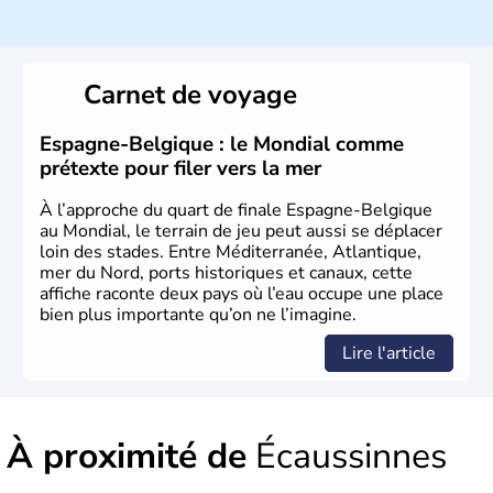
Histoire et administration
L'origine du territoire de la Belgique et de son nom
provient d'une séparation de la Gaule en trois parties
Carnet de voyage
effectuée par Jules César : les Gaulois, les Aquitains et
les Belges. Décrite comme la nation la plus brave par le
général romain, la Belgique a été divisée en deux pays
Espagne-Belgique : le Mondial comme
jusqu'en 1795 : les Pays-Bas du Sud et la principauté de
prétexte pour filer vers la mer
Liège. Il faut attendre jusqu'en 1980 pour qu'elle
devienne un Etat fédéral reconnu par la constitution de
À l’approche du quart de finale Espagne-Belgique
1993.
au Mondial, le terrain de jeu peut aussi se déplacer
loin des stades. Entre Méditerranée, Atlantique,
mer du Nord, ports historiques et canaux, cette
affiche raconte deux pays où l’eau occupe une place
bien plus importante qu’on ne l’imagine.
Lire l'article
À proximité de
Écaussinnes