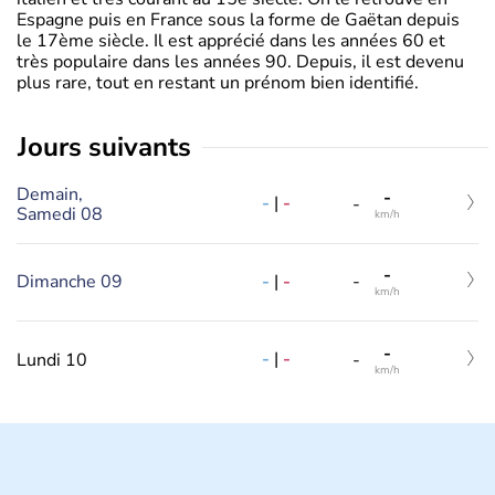
Espagne puis en France sous la forme de Gaëtan depuis
le 17ème siècle. Il est apprécié dans les années 60 et
très populaire dans les années 90. Depuis, il est devenu
plus rare, tout en restant un prénom bien identifié.
jours suivants
Demain,
-
-
|
-
-
Samedi 08
km/h
-
-
|
-
Dimanche 09
-
km/h
-
-
|
-
Lundi 10
-
km/h