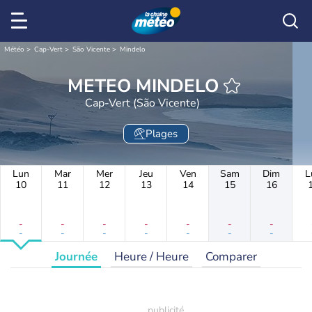
Météo
Cap-Vert
São Vicente
Mindelo
METEO MINDELO
Cap-Vert (São Vicente)
Plages
Lun
Mar
Mer
Jeu
Ven
Sam
Dim
L
10
11
12
13
14
15
16
-
-
-
-
-
-
-
-
-
-
-
-
-
-
Journée
Heure / Heure
Comparer