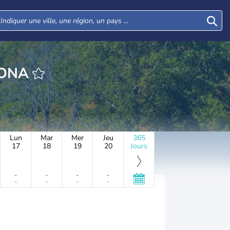
HEURE MONONA
Lun
Mar
Mer
Jeu
365
17
18
19
20
Jours
-
-
-
-
-
-
-
-