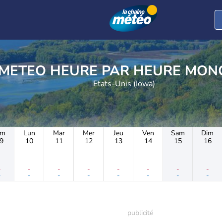
METEO HEURE PAR 
Etats-Unis (Iowa)
im
Lun
Mar
Mer
Jeu
Ven
Sam
Dim
9
10
11
12
13
14
15
16
-
-
-
-
-
-
-
-
-
-
-
-
-
-
-
-