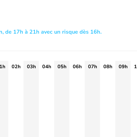
n, de 17h à 21h avec un risque dès 16h.
1h
02h
03h
04h
05h
06h
07h
08h
09h
1