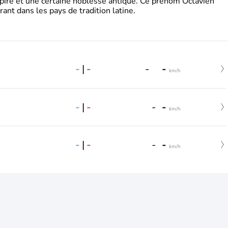
pire et une certaine noblesse antique. Ce prénom Octavien
rant dans les pays de tradition latine.
-
|
-
-
-
km/h
-
|
-
-
-
km/h
-
|
-
-
-
km/h