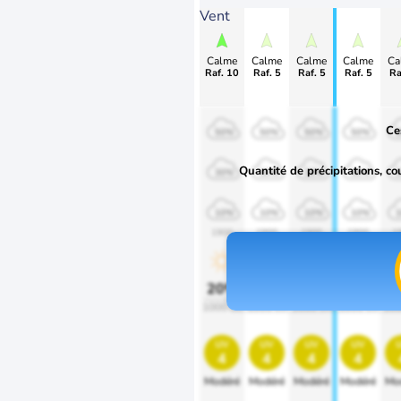
Vent
Calme
Calme
Calme
Calme
Ca
Raf. 10
Raf. 5
Raf. 5
Raf. 5
Ra
Ce
50%
50%
50%
50%
Quantité de précipitations, co
30%
30%
30%
30%
10%
10%
10%
10%
1900
1900
1900
1900
1
20%
20%
20%
20%
2
1000 lm
1000 lm
1000 lm
1000 lm
100
uv
uv
uv
uv
4
4
4
4
Modéré
Modéré
Modéré
Modéré
Mo