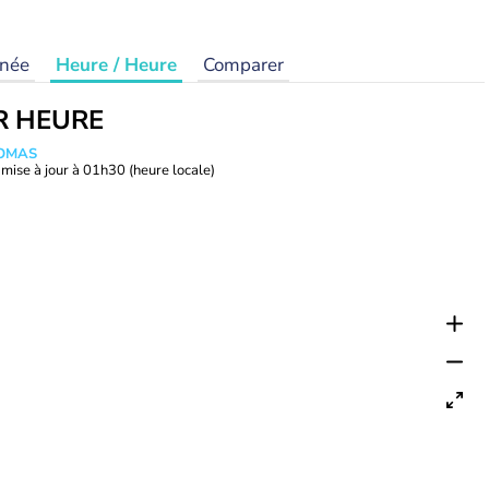
rnée
Heure / Heure
Comparer
R HEURE
HOMAS
mise à jour à
01h30
(heure locale)