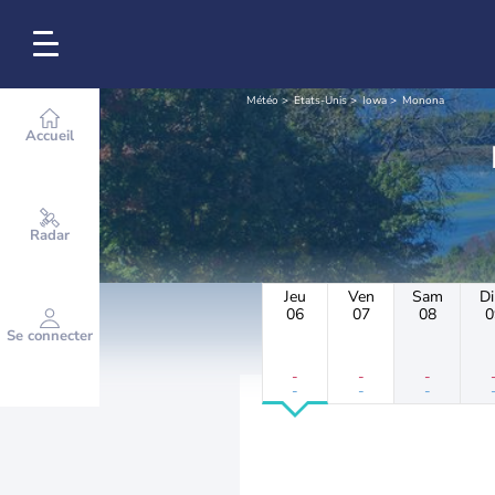
Météo
Etats-Unis
Iowa
Monona
Accueil
Radar
Jeu
Ven
Sam
D
06
07
08
0
Se connecter
-
-
-
-
-
-