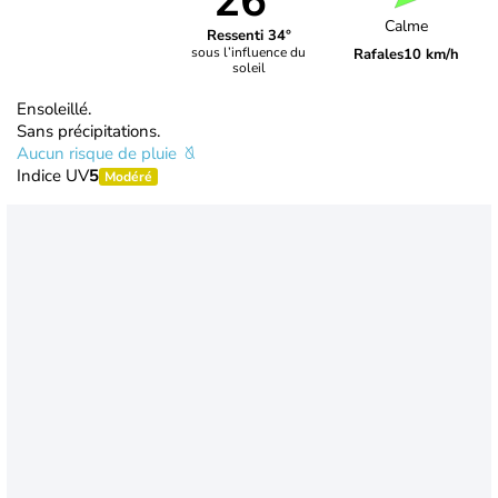
26°
Calme
Ressenti 34°
sous l’influence du
Rafales
10 km/h
soleil
Ensoleillé.
Sans précipitations.
Aucun risque de pluie
Indice UV
5
Modéré