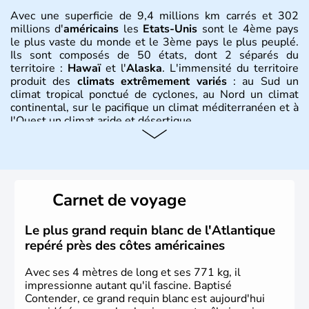
Avec une superficie de 9,4 millions km carrés et 302
millions d'
américains
les
Etats-Unis
sont le 4ème pays
le plus vaste du monde et le 3ème pays le plus peuplé.
Ils sont composés de 50 états, dont 2 séparés du
territoire :
Hawaï
et l'
Alaska
. L'immensité du territoire
produit des
climats extrêmement variés
: au Sud un
climat tropical ponctué de cyclones, au Nord un climat
continental, sur le pacifique un climat méditerranéen et à
l'Ouest un climat aride et désertique.
Histoire et administration
Les premiers habitants desEtats-Unis sont arrivés d'Asie
il y a environ 30 000 ans lors de la dernière glaciation.
Carnet de voyage
Plusieurs populations se sont succédées avant l'arrivée
des européens, suite à la découverte du continent par
Christophe Colomb en 1492. Les 13 colonies
Le plus grand requin blanc de l'Atlantique
britanniques proclament la Déclaration d'indépendance
repéré près des côtes américaines
en 1776 et adoptent leur première constitution en 1787.
La conquête de l'Ouest marque ensuite l'entrée dans une
Avec ses 4 mètres de long et ses 771 kg, il
phase de développement intense.
impressionne autant qu'il fascine. Baptisé
Contender, ce grand requin blanc est aujourd'hui