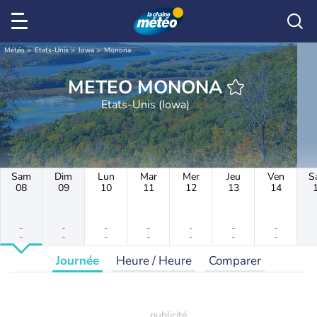
Météo
Etats-Unis
Iowa
Monona
METEO MONONA
Etats-Unis (Iowa)
Sam
Dim
Lun
Mar
Mer
Jeu
Ven
S
08
09
10
11
12
13
14
-
-
-
-
-
-
-
-
-
-
-
-
-
-
Journée
Heure / Heure
Comparer