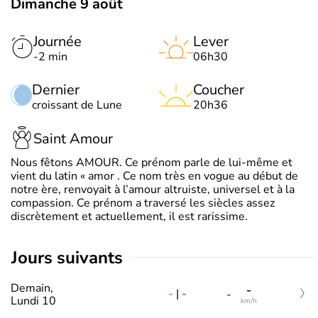
Dimanche 9 août
Journée
Lever
-2 min
06h30
Dernier
Coucher
croissant de Lune
20h36
Saint Amour
Nous fêtons AMOUR. Ce prénom parle de lui-même et
vient du latin « amor . Ce nom très en vogue au début de
notre ère, renvoyait à l’amour altruiste, universel et à la
compassion. Ce prénom a traversé les siècles assez
discrètement et actuellement, il est rarissime.
jours suivants
Demain,
-
-
|
-
-
Lundi 10
km/h