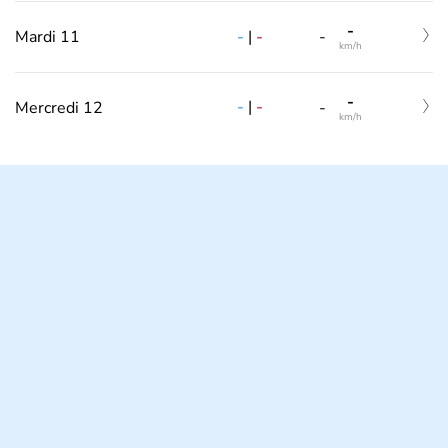
-
-
|
-
Mardi 11
-
km/h
-
-
|
-
Mercredi 12
-
km/h