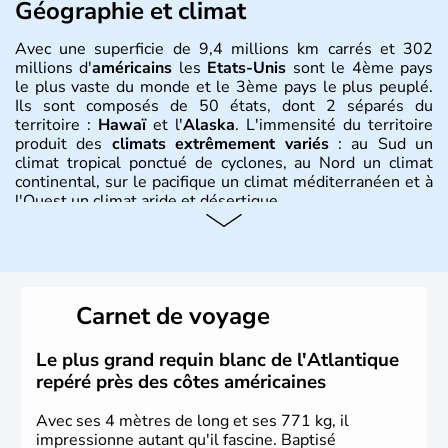
Géographie et climat
Avec une superficie de 9,4 millions km carrés et 302
millions d'
américains
les
Etats-Unis
sont le 4ème pays
le plus vaste du monde et le 3ème pays le plus peuplé.
Ils sont composés de 50 états, dont 2 séparés du
territoire :
Hawaï
et l'
Alaska
. L'immensité du territoire
produit des
climats extrêmement variés
: au Sud un
climat tropical ponctué de cyclones, au Nord un climat
continental, sur le pacifique un climat méditerranéen et à
l'Ouest un climat aride et désertique.
Histoire et administration
Les premiers habitants desEtats-Unis sont arrivés d'Asie
il y a environ 30 000 ans lors de la dernière glaciation.
Carnet de voyage
Plusieurs populations se sont succédées avant l'arrivée
des européens, suite à la découverte du continent par
Christophe Colomb en 1492. Les 13 colonies
Le plus grand requin blanc de l'Atlantique
britanniques proclament la Déclaration d'indépendance
repéré près des côtes américaines
en 1776 et adoptent leur première constitution en 1787.
La conquête de l'Ouest marque ensuite l'entrée dans une
Avec ses 4 mètres de long et ses 771 kg, il
phase de développement intense.
impressionne autant qu'il fascine. Baptisé