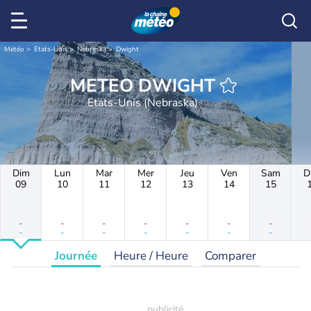
Météo
Etats-Unis
Nebraska
Dwight
METEO DWIGHT
Etats-Unis (Nebraska)
Dim
Lun
Mar
Mer
Jeu
Ven
Sam
D
09
10
11
12
13
14
15
-
-
-
-
-
-
-
-
-
-
-
-
-
-
Journée
Heure / Heure
Comparer