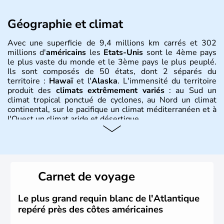
Géographie et climat
Avec une superficie de 9,4 millions km carrés et 302
millions d'
américains
les
Etats-Unis
sont le 4ème pays
le plus vaste du monde et le 3ème pays le plus peuplé.
Ils sont composés de 50 états, dont 2 séparés du
territoire :
Hawaï
et l'
Alaska
. L'immensité du territoire
produit des
climats extrêmement variés
: au Sud un
climat tropical ponctué de cyclones, au Nord un climat
continental, sur le pacifique un climat méditerranéen et à
l'Ouest un climat aride et désertique.
Histoire et administration
Les premiers habitants desEtats-Unis sont arrivés d'Asie
il y a environ 30 000 ans lors de la dernière glaciation.
Carnet de voyage
Plusieurs populations se sont succédées avant l'arrivée
des européens, suite à la découverte du continent par
Christophe Colomb en 1492. Les 13 colonies
Le plus grand requin blanc de l'Atlantique
britanniques proclament la Déclaration d'indépendance
repéré près des côtes américaines
en 1776 et adoptent leur première constitution en 1787.