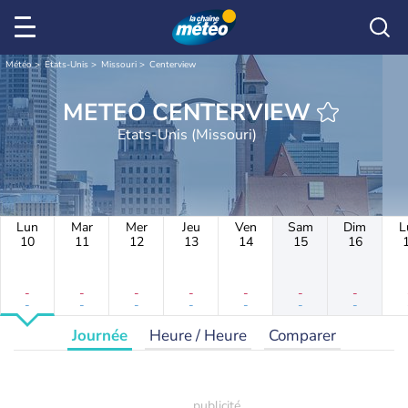
Météo
Etats-Unis
Missouri
Centerview
METEO CENTERVIEW
Etats-Unis (Missouri)
Lun
Mar
Mer
Jeu
Ven
Sam
Dim
L
10
11
12
13
14
15
16
-
-
-
-
-
-
-
-
-
-
-
-
-
-
Journée
Heure / Heure
Comparer