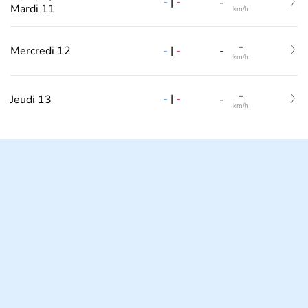
-
|
-
-
Mardi 11
km/h
-
-
|
-
Mercredi 12
-
km/h
-
-
|
-
Jeudi 13
-
km/h