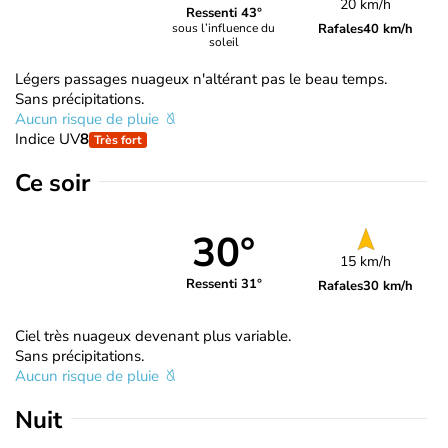
20 km/h
Ressenti 43°
Rafales
40 km/h
sous l’influence du
soleil
Légers passages nuageux n'altérant pas le beau temps.
Sans précipitations.
Aucun risque de pluie
Indice UV
8
Très fort
Ce soir
30°
15 km/h
Ressenti 31°
Rafales
30 km/h
Ciel très nuageux devenant plus variable.
Sans précipitations.
Aucun risque de pluie
Nuit