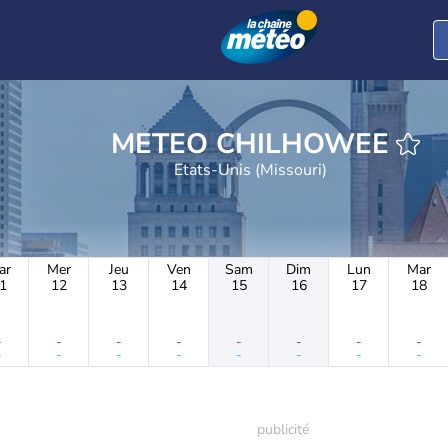
METEO CHILHOWEE
Etats-Unis (Missouri)
ar
Mer
Jeu
Ven
Sam
Dim
Lun
Mar
1
12
13
14
15
16
17
18
-
-
-
-
-
-
-
-
-
-
-
-
-
-
-
-