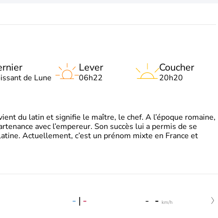
rnier
Lever
Coucher
oissant de Lune
06h22
20h20
t du latin et signifie le maître, le chef. A l’époque romaine,
partenance avec l’empereur. Son succès lui a permis de se
latine. Actuellement, c’est un prénom mixte en France et
-
|
-
-
-
km/h