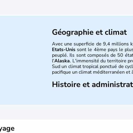
Géographie et climat
Avec une superficie de 9,4 millions k
Etats-Unis
sont le 4ème pays le plu
peuplé. Ils sont composés de 50 état
l'
Alaska
. L'immensité du territoire p
Sud un climat tropical ponctué de cycl
pacifique un climat méditerranéen et à
Histoire et administra
Les premiers habitants desEtats-Unis
ans lors de la dernière glaciation. Pl
l'arrivée des européens, suite à l
Colomb en 1492. Les 13 colonies b
d'indépendance en 1776 et adoptent
conquête de l'Ouest marque ensuite 
oyage
intense.