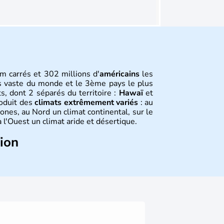
m carrés et 302 millions d'
américains
les
s vaste du monde et le 3ème pays le plus
s, dont 2 séparés du territoire :
Hawaï
et
roduit des
climats extrêmement variés
: au
ones, au Nord un climat continental, sur le
 l'Ouest un climat aride et désertique.
tion
 sont arrivés d'Asie il y a environ 30 000
usieurs populations se sont succédées avant
a découverte du continent par Christophe
ritanniques proclament la Déclaration
 leur première constitution en 1787. La
l'entrée dans une phase de développement