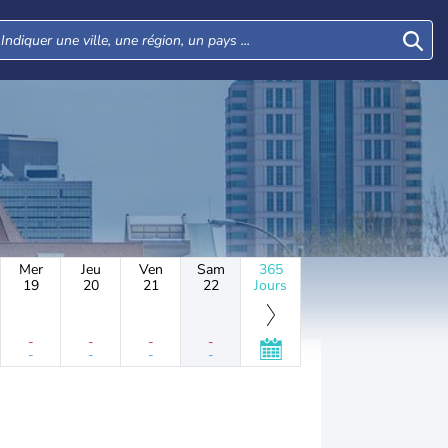
Mer
Jeu
Ven
Sam
365
19
20
21
22
Jours
-
-
-
-
-
-
-
-