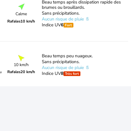
Beau temps après dissipation rapide des
brumes ou brouillards.
Sans précipitations.
Calme
Aucun risque de pluie
Rafales
10 km/h
Indice UV
6
Fort
Beau temps peu nuageux.
Sans précipitations.
10 km/h
Aucun risque de pluie
Rafales
20 km/h
du
Indice UV
8
Très fort