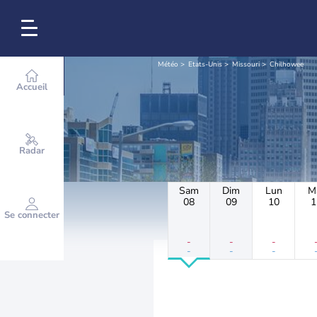
Météo
Etats-Unis
Missouri
Chilhowee
Accueil
Radar
Sam
Dim
Lun
M
08
09
10
1
Se connecter
-
-
-
-
-
-