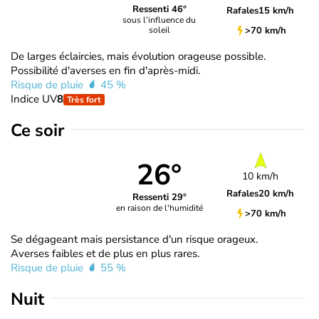
Ressenti 46°
Rafales
15 km/h
sous l’influence du
>70 km/h
soleil
De larges éclaircies, mais évolution orageuse possible.
Possibilité d'averses en fin d'après-midi.
Risque de pluie
45 %
Indice UV
8
Très fort
Ce soir
26°
10 km/h
Rafales
20 km/h
Ressenti 29°
en raison de l'humidité
>70 km/h
Se dégageant mais persistance d'un risque orageux.
Averses faibles et de plus en plus rares.
Risque de pluie
55 %
Nuit