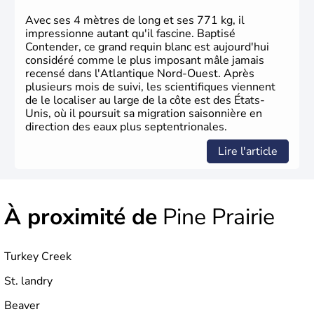
en 1776 et adoptent leur première constitution en 1787.
La conquête de l'Ouest marque ensuite l'entrée dans une
Avec ses 4 mètres de long et ses 771 kg, il
phase de développement intense.
impressionne autant qu'il fascine. Baptisé
Contender, ce grand requin blanc est aujourd'hui
considéré comme le plus imposant mâle jamais
recensé dans l'Atlantique Nord-Ouest. Après
plusieurs mois de suivi, les scientifiques viennent
de le localiser au large de la côte est des États-
Unis, où il poursuit sa migration saisonnière en
direction des eaux plus septentrionales.
Lire l'article
À proximité de
Pine Prairie
Turkey Creek
St. landry
Beaver