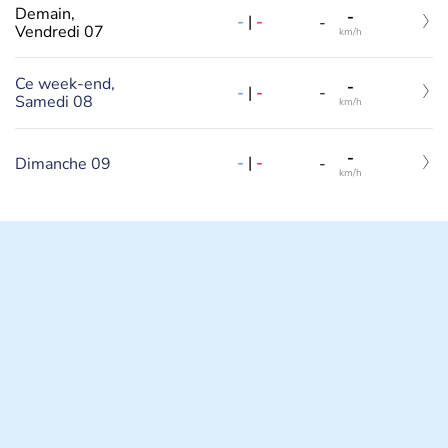
Demain,
-
-
|
-
-
Vendredi 07
km/h
Ce week-end,
-
-
|
-
-
Samedi 08
km/h
-
-
|
-
Dimanche 09
-
km/h