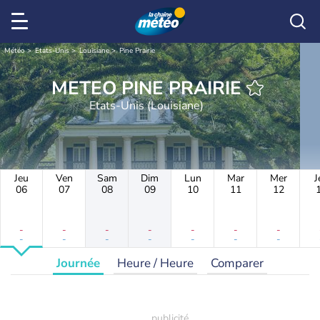
Météo
Etats-Unis
Louisiane
Pine Prairie
METEO PINE PRAIRIE
Etats-Unis (Louisiane)
Jeu
Ven
Sam
Dim
Lun
Mar
Mer
J
06
07
08
09
10
11
12
-
-
-
-
-
-
-
-
-
-
-
-
-
-
Journée
Heure / Heure
Comparer