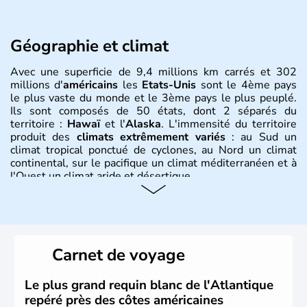
Géographie et climat
Avec une superficie de 9,4 millions km carrés et 302
millions d'
américains
les
Etats-Unis
sont le 4ème pays
le plus vaste du monde et le 3ème pays le plus peuplé.
Ils sont composés de 50 états, dont 2 séparés du
territoire :
Hawaï
et l'
Alaska
. L'immensité du territoire
produit des
climats extrêmement variés
: au Sud un
climat tropical ponctué de cyclones, au Nord un climat
continental, sur le pacifique un climat méditerranéen et à
l'Ouest un climat aride et désertique.
Histoire et administration
Les premiers habitants desEtats-Unis sont arrivés d'Asie
il y a environ 30 000 ans lors de la dernière glaciation.
Carnet de voyage
Plusieurs populations se sont succédées avant l'arrivée
des européens, suite à la découverte du continent par
Christophe Colomb en 1492. Les 13 colonies
Le plus grand requin blanc de l'Atlantique
britanniques proclament la Déclaration d'indépendance
repéré près des côtes américaines