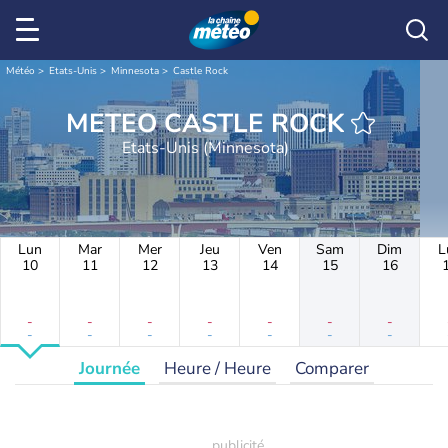
Météo
Etats-Unis
Minnesota
Castle Rock
METEO CASTLE ROCK
Etats-Unis (Minnesota)
Lun
Mar
Mer
Jeu
Ven
Sam
Dim
L
10
11
12
13
14
15
16
-
-
-
-
-
-
-
-
-
-
-
-
-
-
Journée
Heure / Heure
Comparer