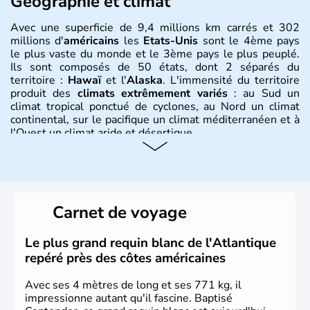
Géographie et climat
Avec une superficie de 9,4 millions km carrés et 302
millions d'
américains
les
Etats-Unis
sont le 4ème pays
le plus vaste du monde et le 3ème pays le plus peuplé.
Ils sont composés de 50 états, dont 2 séparés du
territoire :
Hawaï
et l'
Alaska
. L'immensité du territoire
produit des
climats extrêmement variés
: au Sud un
climat tropical ponctué de cyclones, au Nord un climat
continental, sur le pacifique un climat méditerranéen et à
l'Ouest un climat aride et désertique.
Histoire et administration
Les premiers habitants desEtats-Unis sont arrivés d'Asie
il y a environ 30 000 ans lors de la dernière glaciation.
Carnet de voyage
Plusieurs populations se sont succédées avant l'arrivée
des européens, suite à la découverte du continent par
Christophe Colomb en 1492. Les 13 colonies
Le plus grand requin blanc de l'Atlantique
britanniques proclament la Déclaration d'indépendance
repéré près des côtes américaines
en 1776 et adoptent leur première constitution en 1787.
La conquête de l'Ouest marque ensuite l'entrée dans une
Avec ses 4 mètres de long et ses 771 kg, il
phase de développement intense.
impressionne autant qu'il fascine. Baptisé