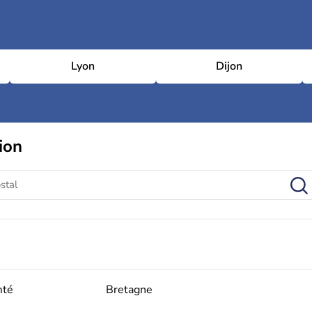
Lyon
Dijon
ion
mté
Bretagne