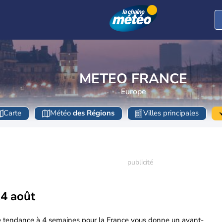
METEO FRANCE
Europe
Carte
Météo
des Régions
Villes principales
14 août
e tendance à 4 semaines pour la France vous donne un avant-