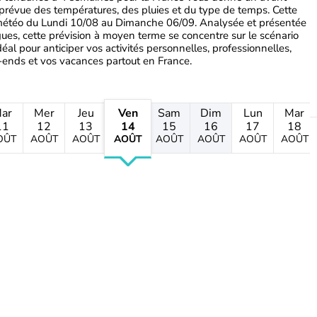
 prévue des températures, des pluies et du type de temps. Cette
 météo du Lundi 10/08 au Dimanche 06/09. Analysée et présentée
ues, cette prévision à moyen terme se concentre sur le scénario
déal pour anticiper vos activités personnelles, professionnelles,
ends et vos vacances partout en France.
ar
Mer
Jeu
Ven
Sam
Dim
Lun
Mar
11
12
13
14
15
16
17
18
OÛT
AOÛT
AOÛT
AOÛT
AOÛT
AOÛT
AOÛT
AOÛT