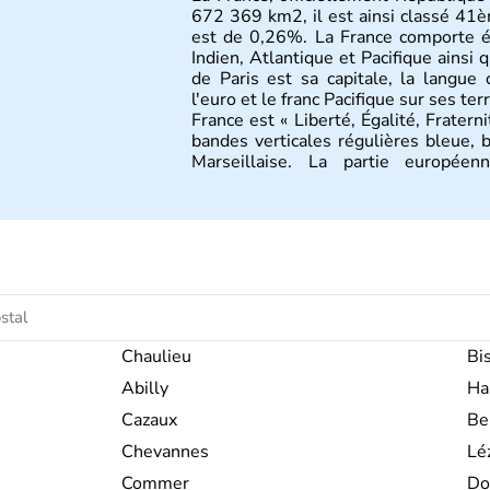
672 369 km2, il est ainsi classé 41èm
est de 0,26%. La France comporte é
Indien, Atlantique et Pacifique ainsi 
de Paris est sa capitale, la langue of
l'euro et le franc Pacifique sur ses ter
France est « Liberté, Égalité, Fratern
bandes verticales régulières bleue, 
Marseillaise. La partie europée
métropolitaine et est située à l'une
Elle est bordée par la mer du Nord 
Atlantique à l'ouest et la mer Méditer
Belgique et du Luxembourg au nord-es
de l'Italie et de Monaco au sud-est, 
frontières au sud et à l'est du pay
les Pyrénées, les Alpes et le Jura, l
RhinN , tandis que la frontière nord
naturel. La France métropolitaine co
Chaulieu
Bi
et des îles côtières. Elle est com
Abilly
Ha
51°5'47" N, ainsi que les longit
continentale s'étend sur environ 1 0
Cazaux
Be
France est également composée de n
Chevannes
Lé
continent européen, couramment 
permettent d'être présente dans 
Commer
Do