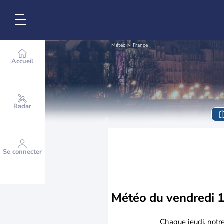
Météo
France
Accueil
Radar
Se connecter
Météo du
vendredi 
Chaque jeudi, notr