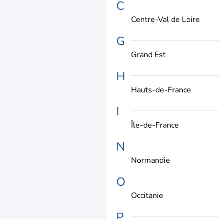
C
Centre-Val de Loire
G
Grand Est
H
Hauts-de-France
I
Île-de-France
N
Normandie
O
Occitanie
P