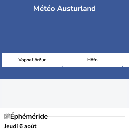
Météo Austurland
Vopnafjörður
Höfn
Éphéméride
Jeudi 6 août