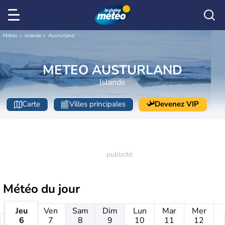
Météo
Islande
Austurland
METEO AUSTURLAND
Islande
Carte
Villes principales
Devenez VIP
Météo
du jour
Jeu
Ven
Sam
Dim
Lun
Mar
Mer
6
7
8
9
10
11
12