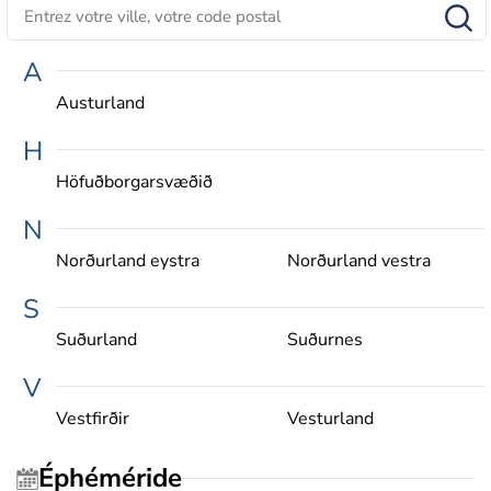
A
Austurland
H
Höfuðborgarsvæðið
N
Norðurland eystra
Norðurland vestra
S
Suðurland
Suðurnes
V
Vestfirðir
Vesturland
Éphéméride