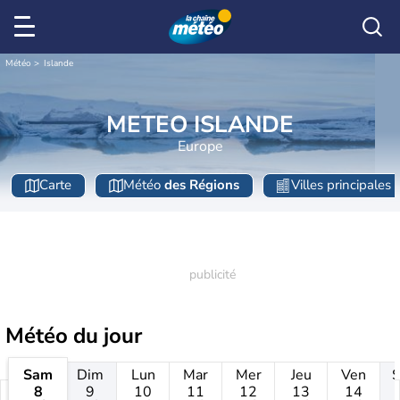
Météo
Islande
METEO ISLANDE
Europe
Carte
Météo
des Régions
Villes principales
Météo
du jour
Sam
Dim
Lun
Mar
Mer
Jeu
Ven
8
9
10
11
12
13
14