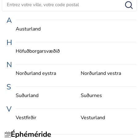
A
Austurland
H
Höfuðborgarsvæðið
N
Norðurland eystra
Norðurland vestra
S
Suðurland
Suðurnes
V
Vestfirðir
Vesturland
Éphéméride