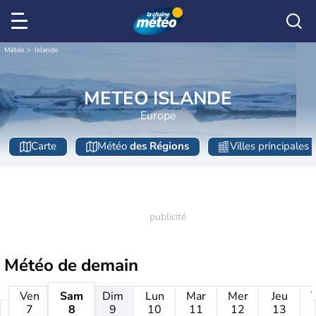
Météo
Islande
METEO ISLANDE
Europe
Carte
Météo
des Régions
Villes principales
Météo de
demain
Ven
Sam
Dim
Lun
Mar
Mer
Jeu
7
8
9
10
11
12
13