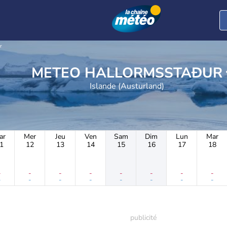
r
METEO HALLORMSSTAÐUR
Islande (Austurland)
ar
Mer
Jeu
Ven
Sam
Dim
Lun
Mar
1
12
13
14
15
16
17
18
-
-
-
-
-
-
-
-
-
-
-
-
-
-
-
-