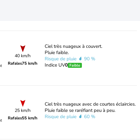
Ciel très nuageux à couvert.
Pluie faible.
40 km/h
Risque de pluie
90 %
Rafales
75 km/h
Indice UV
0
Faible
nt
Ciel très nuageux avec de courtes éclaircies.
Pluie faible se raréfiant peu à peu.
25 km/h
Risque de pluie
60 %
Rafales
55 km/h
nt