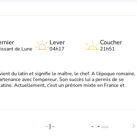
rnier
Lever
Coucher
oissant de Lune
04h17
21h51
t du latin et signifie le maître, le chef. A l’époque romaine,
partenance avec l’empereur. Son succès lui a permis de se
latine. Actuellement, c’est un prénom mixte en France et
-
|
-
-
-
km/h