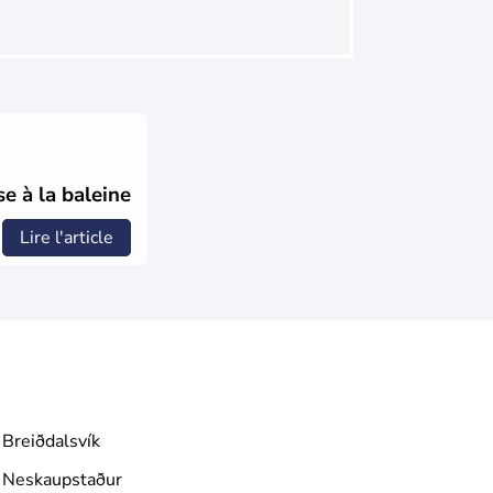
e à la baleine
Lire l'article
Breiðdalsvík
Neskaupstaður