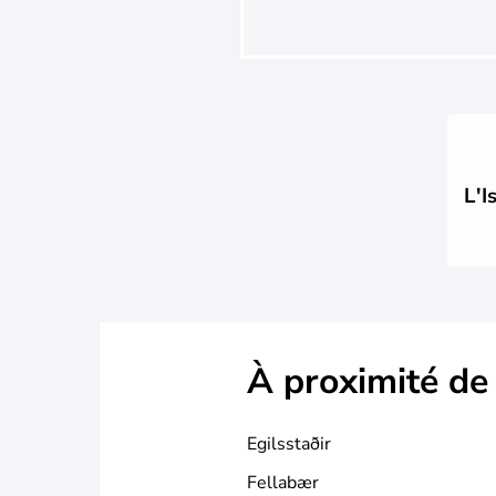
L'I
À proximité de
Egilsstaðir
Fellabær