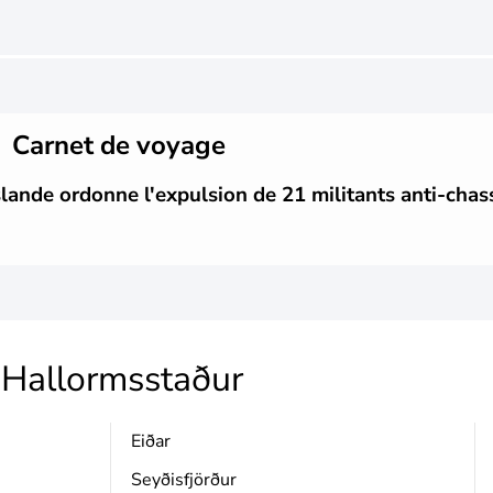
Carnet de voyage
slande ordonne l'expulsion de 21 militants anti-chass
Hallormsstaður
Eiðar
Seyðisfjörður