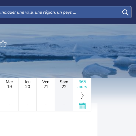
Mer
Jeu
Ven
Sam
365
19
20
21
22
Jours
-
-
-
-
-
-
-
-