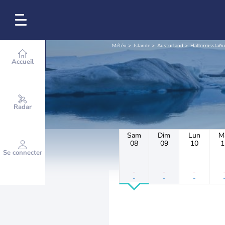
Météo
Islande
Austurland
Hallormsstaðu
Accueil
Radar
Sam
Dim
Lun
M
08
09
10
1
Se connecter
-
-
-
-
-
-