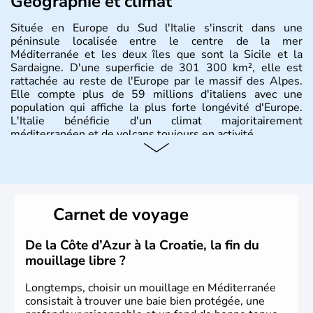
Géographie et climat
Située en Europe du Sud l'Italie s'inscrit dans une
péninsule localisée entre le centre de la mer
Méditerranée et les deux îles que sont la Sicile et la
Sardaigne. D'une superficie de 301 300 km², elle est
rattachée au reste de l'Europe par le massif des Alpes.
Elle compte plus de 59 millions d'italiens avec une
population qui affiche la plus forte longévité d'Europe.
L'Italie bénéficie d'un climat majoritairement
méditerranéen et de volcans toujours en activité.
Histoire et administration
L'Italie est à la base composée de plusieurs civilisations
qui ont contribué à la fondation de Rome au VIIIe siècle
Carnet de voyage
avant J.C. A la suite d'invasions barbares, l'Empire Romain
d'Occident s'effondre au Vème siècle. Le royaume d'Italie
est proclamé en 1861, Rome est annexée en 1870 et
De la Côte d’Azur à la Croatie, la fin du
devient sa capitale officielle. Il faudra attendre 1946 pour
mouillage libre ?
qu'un référendum mette fin à la loyauté contraignant à
l'exile la famille royale. La république italienne est alors
Longtemps, choisir un mouillage en Méditerranée
proclamée.
consistait à trouver une baie bien protégée, une