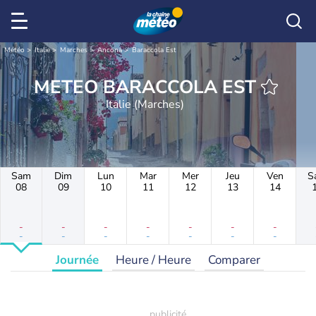
Météo
Italie
Marches
Ancona
Baraccola Est
METEO BARACCOLA EST
Italie (Marches)
Sam
Dim
Lun
Mar
Mer
Jeu
Ven
S
08
09
10
11
12
13
14
-
-
-
-
-
-
-
-
-
-
-
-
-
-
Journée
Heure / Heure
Comparer