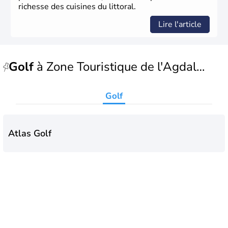
richesse des cuisines du littoral.
Lire l'article
Golf
à Zone Touristique de l'Agdal
ⵜⴰⵎⵏⴰⴹⵜ ⵜⴰⵎⴰⵍⵍⴰⵢⴰⵏⵜ ⵏ ⵓⴳⴷⴰⵍ
Golf
Atlas Golf