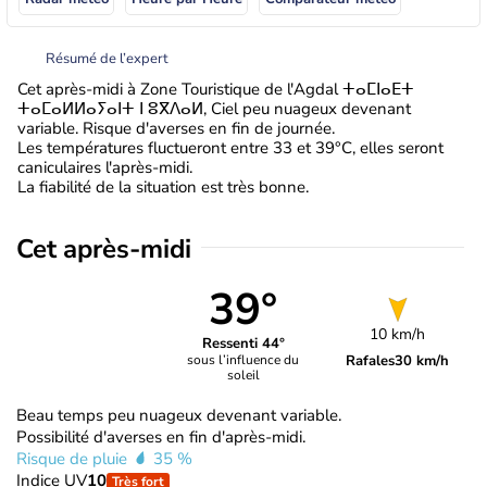
Résumé de l’expert
Cet après-midi à Zone Touristique de l'Agdal ⵜⴰⵎⵏⴰⴹⵜ
ⵜⴰⵎⴰⵍⵍⴰⵢⴰⵏⵜ ⵏ ⵓⴳⴷⴰⵍ, Ciel peu nuageux devenant
variable. Risque d'averses en fin de journée.
Les températures fluctueront entre 33 et 39°C, elles seront
caniculaires l'après-midi.
La fiabilité de la situation est très bonne.
Cet après-midi
39°
10 km/h
Ressenti 44°
Rafales
30 km/h
sous l’influence du
soleil
Beau temps peu nuageux devenant variable.
Possibilité d'averses en fin d'après-midi.
Risque de pluie
35 %
Indice UV
10
Très fort