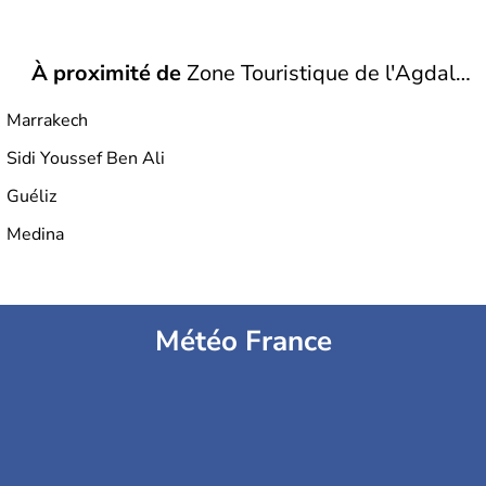
À proximité de
Zone Touristique de l'Agdal
Marrakech
ⵜⴰⵎⵏⴰⴹⵜ ⵜⴰⵎⴰⵍⵍⴰⵢⴰⵏⵜ ⵏ ⵓⴳⴷⴰⵍ
Sidi Youssef Ben Ali
Guéliz
Medina
Météo France