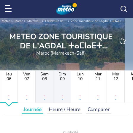
Météo
Maroc
Marrakech-Safi
Préfecture de Marrakech
Zone Touristique de l'Agdal ⵜⴰⵎⵏⴰⴹⵜ ⵜⴰⵎⴰⵍⵍⴰⵢⴰⵏⵜ ⵏ ⵓⴳⴷⴰⵍ
METEO ZONE TOURISTIQUE
DE L'AGDAL ⵜⴰⵎⵏⴰⴹⵜ
ⵜⴰⵎⴰⵍⵍⴰⵢⴰⵏⵜ ⵏ ⵓⴳⴷⴰⵍ
Maroc (Marrakech-Safi)
Jeu
Ven
Sam
Dim
Lun
Mar
Mer
J
06
07
08
09
10
11
12
-
-
-
-
-
-
-
-
-
-
-
-
-
-
Journée
Heure / Heure
Comparer