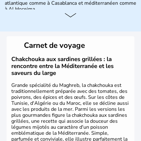
atlantique comme à Casablanca et méditerranéen comme
à Al Hoceima.
Histoire et administration
Le Maroc a longuement été occupé par les capsiens,
ancêtres des Berbères modernes puis par les
Carnet de voyage
commerçants phéniciens à partir du XIe siècle avant J.C.
Les arabes arrivent au Maroc en 649 et convertissent les
Berbères à l'Islam. Cette monarchie constitutionnelle est
Chakchouka aux sardines grillées : la
aujourd'hui le seul pays africain à ne pas faire parti de
rencontre entre la Méditerranée et les
l'Union Africaine, mais tente depuis 1987 d'accéder à
saveurs du large
l'Union Européenne.
Grande spécialité du Maghreb, la chakchouka est
traditionnellement préparée avec des tomates, des
poivrons, des épices et des œufs. Sur les côtes de
Tunisie, d'Algérie ou du Maroc, elle se décline aussi
avec les produits de la mer. Parmi les versions les
plus gourmandes figure la chakchouka aux sardines
grillées, une recette qui associe la douceur des
légumes mijotés au caractère d'un poisson
emblématique de la Méditerranée. Simple,
parfumée et conviviale, elle illustre parfaitement la