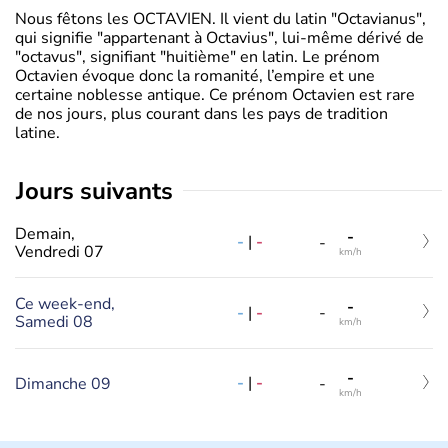
Nous fêtons les OCTAVIEN. Il vient du latin "Octavianus",
qui signifie "appartenant à Octavius", lui-même dérivé de
"octavus", signifiant "huitième" en latin. Le prénom
Octavien évoque donc la romanité, l’empire et une
certaine noblesse antique. Ce prénom Octavien est rare
de nos jours, plus courant dans les pays de tradition
latine.
jours suivants
Demain,
-
-
|
-
-
Vendredi 07
km/h
Ce week-end,
-
-
|
-
-
Samedi 08
km/h
-
-
|
-
Dimanche 09
-
km/h