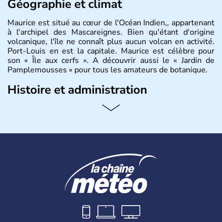
Géographie et climat
Maurice est situé au cœur de l'Océan Indien,, appartenant
à l'archipel des Mascareignes. Bien qu'étant d'origine
volcanique, l'île ne connaît plus aucun volcan en activité.
Port-Louis en est la capitale. Maurice est célèbre pour
son « Île aux cerfs ». A découvrir aussi le « Jardin de
Pamplemousses » pour tous les amateurs de botanique.
Histoire et administration
Le rhum et la bière font partie des traditions de l’
ïle
Maurice
. Les
Mauriciens,
au nombre d’1,3 million
d’habitants, et dansent volontiers au son du sega. L’un
des symboles de l’île, c’est le
dodo
, ce fameux oiseau
aujourd’hui disparu, également appelé dronte de
Maurice… qui aurait inspiré
Lewis Caroll
pour « Alice au
Pays des Merveilles ».