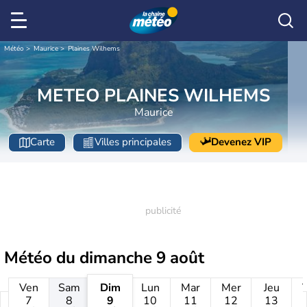
Météo
Maurice
Plaines Wilhems
METEO PLAINES WILHEMS
Maurice
Carte
Villes principales
Devenez VIP
Météo du
dimanche 9 août
Ven
Sam
Dim
Lun
Mar
Mer
Jeu
7
8
9
10
11
12
13