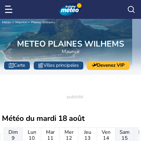
Météo
Maurice
Plaines Wilhems
METEO PLAINES WILHEMS
Maurice
Carte
Villes principales
Devenez VIP
Météo du
mardi 18 août
Dim
Lun
Mar
Mer
Jeu
Ven
Sam
9
10
11
12
13
14
15