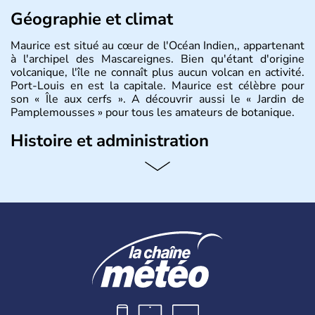
Géographie et climat
Maurice est situé au cœur de l'Océan Indien,, appartenant
à l'archipel des Mascareignes. Bien qu'étant d'origine
volcanique, l'île ne connaît plus aucun volcan en activité.
Port-Louis en est la capitale. Maurice est célèbre pour
son « Île aux cerfs ». A découvrir aussi le « Jardin de
Pamplemousses » pour tous les amateurs de botanique.
Histoire et administration
Le rhum et la bière font partie des traditions de l’
ïle
Maurice
. Les
Mauriciens,
au nombre d’1,3 million
d’habitants, et dansent volontiers au son du sega. L’un
des symboles de l’île, c’est le
dodo
, ce fameux oiseau
aujourd’hui disparu, également appelé dronte de
Maurice… qui aurait inspiré
Lewis Caroll
pour « Alice au
Pays des Merveilles ».