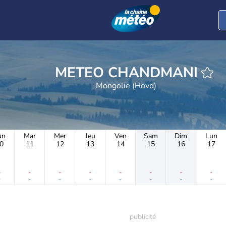
METEO CHANDMANI
Mongolie (Hovd)
un
Mar
Mer
Jeu
Ven
Sam
Dim
Lun
0
11
12
13
14
15
16
17
-
-
-
-
-
-
-
-
-
-
-
-
-
-
-
-