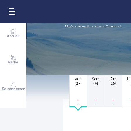
Météo
Mongolie
Hovd
Chandmani
Accueil
Radar
Ven
Sam
Dim
L
07
08
09
1
Se connecter
-
-
-
-
-
-