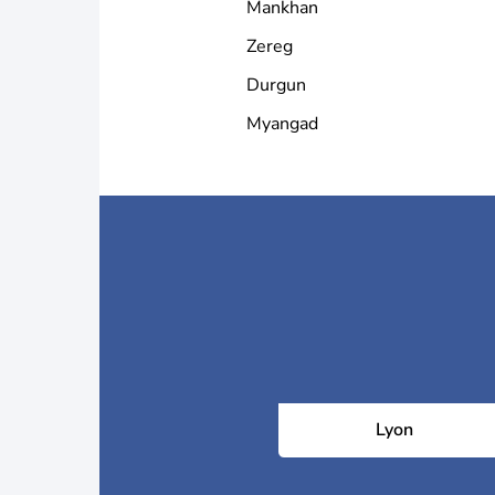
Mankhan
Zereg
Durgun
Myangad
Lyon