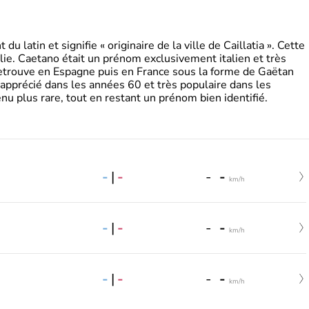
 latin et signifie « originaire de la ville de Caillatia ». Cette
lie. Caetano était un prénom exclusivement italien et très
retrouve en Espagne puis en France sous la forme de Gaëtan
 apprécié dans les années 60 et très populaire dans les
nu plus rare, tout en restant un prénom bien identifié.
-
|
-
-
-
km/h
-
|
-
-
-
km/h
-
|
-
-
-
km/h