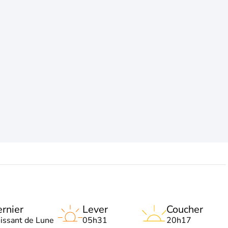
rnier
Lever
Coucher
oissant de Lune
05h31
20h17