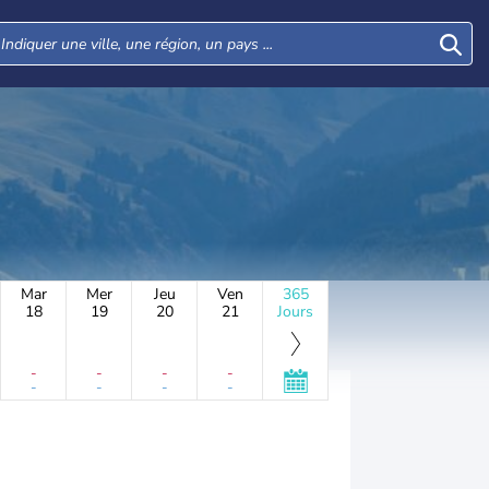
Mar
Mer
Jeu
Ven
365
18
19
20
21
Jours
-
-
-
-
-
-
-
-