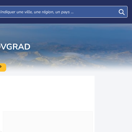
LOVGRAD
P
Mar
Mer
Jeu
Ven