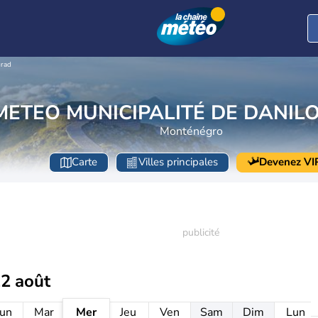
grad
METEO MUNICIPALITÉ DE DANI
Monténégro
Carte
Villes principales
Devenez VI
12 août
un
Mar
Mer
Jeu
Ven
Sam
Dim
Lun