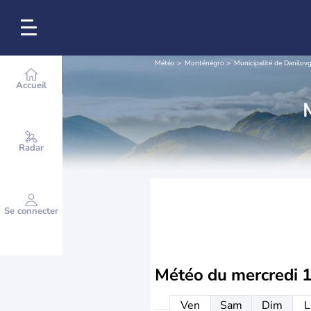
Météo
Monténégro
Municipalité de Danilov
Accueil
Radar
Se connecter
Météo du
mercredi 
Ven
Sam
Dim
L