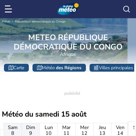
Météo
République démocratique du Congo
METEO RÉPUBLIQUE
DÉMOCRATIQUE DU CONGO
Afrique
Carte
Météo
des Régions
Villes principales
Météo du
samedi 15 août
Sam
Dim
Lun
Mar
Mer
Jeu
Ven
8
9
10
11
12
13
14