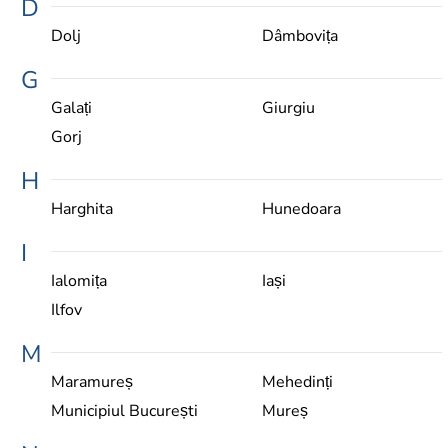
D
Dolj
Dâmbovița
G
Galați
Giurgiu
Gorj
H
Harghita
Hunedoara
I
Ialomița
Iași
Ilfov
M
Maramureș
Mehedinți
Municipiul București
Mureș