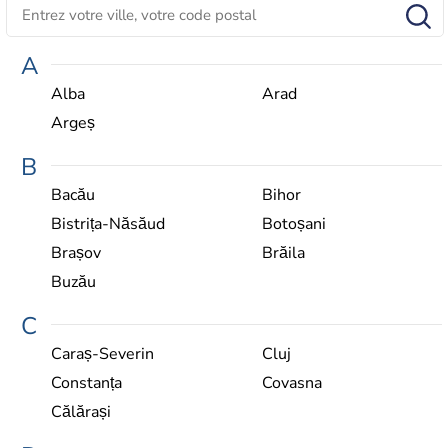
A
Alba
Arad
Argeș
B
Bacău
Bihor
Bistrița-Năsăud
Botoșani
Brașov
Brăila
Buzău
C
Caraș-Severin
Cluj
Constanța
Covasna
Călărași