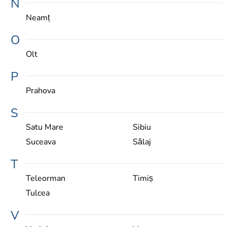
N
Neamț
O
Olt
P
Prahova
S
Satu Mare
Sibiu
Suceava
Sălaj
T
Teleorman
Timiș
Tulcea
V