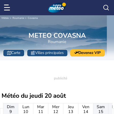
Météo
Roumanie
Covasna
METEO COVASNA
Roumanie
Carte
Villes principales
Devenez VIP
Météo du
jeudi 20 août
Dim
Lun
Mar
Mer
Jeu
Ven
Sam
9
10
11
12
13
14
15