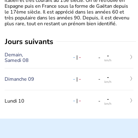
italien et très courant au 15è siècle. On le retrouve en
Espagne puis en France sous la forme de Gaëtan depuis
le 17ème siècle. Il est apprécié dans les années 60 et
très populaire dans les années 90. Depuis, il est devenu
plus rare, tout en restant un prénom bien identifié.
jours suivants
Demain,
-
-
|
-
-
Samedi 08
km/h
-
-
|
-
Dimanche 09
-
km/h
-
-
|
-
Lundi 10
-
km/h