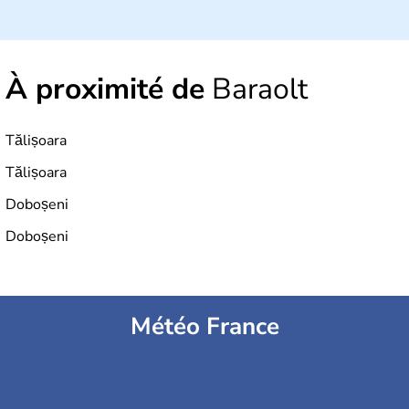
À proximité de
Baraolt
Tălișoara
Tălișoara
Doboșeni
Doboșeni
Météo France