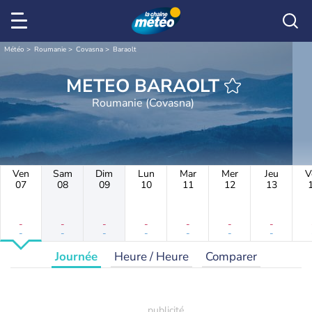
Météo
Roumanie
Covasna
Baraolt
METEO BARAOLT
Roumanie (Covasna)
Ven
Sam
Dim
Lun
Mar
Mer
Jeu
V
07
08
09
10
11
12
13
-
-
-
-
-
-
-
-
-
-
-
-
-
-
Journée
Heure / Heure
Comparer