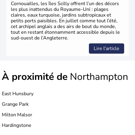
Xème siècle et tient son nom des
Angles
, peuple
Cornouailles, les îles Scilly offrent l’un des décors
germanique installé sur ces terres. Première démocratie
les plus inattendus du Royaume-Uni : plages
parlementaire au monde, elle doit son développement à
claires, eaux turquoise, jardins subtropicaux et
l’essor industriel du XIXème siècle.
petits ports paisibles. En juillet comme tout l’été,
cet archipel anglais a des airs de bout du monde,
tout en restant étonnamment accessible depuis le
sud-ouest de l’Angleterre.
Lire l'article
À proximité de
Northampton
East Hunsbury
Grange Park
Milton Malsor
Hardingstone