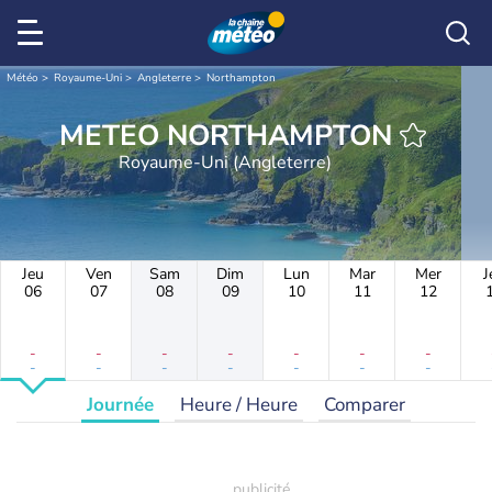
Météo
Royaume-Uni
Angleterre
Northampton
METEO NORTHAMPTON
Royaume-Uni (Angleterre)
Jeu
Ven
Sam
Dim
Lun
Mar
Mer
J
06
07
08
09
10
11
12
-
-
-
-
-
-
-
-
-
-
-
-
-
-
Journée
Heure / Heure
Comparer