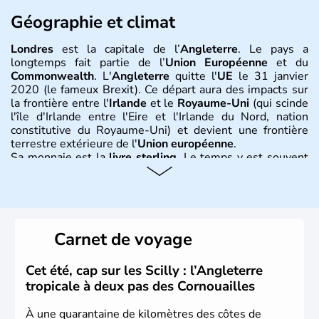
Géographie et climat
Londres
est la capitale de l’
Angleterre
. Le pays a
longtemps fait partie de l’
Union Européenne
et du
Commonwealth
. L'
Angleterre
quitte l'
UE
le 31 janvier
2020 (le fameux Brexit). Ce départ aura des impacts sur
la frontière entre l'
Irlande
et le
Royaume-Uni
(qui scinde
l'île d'Irlande entre l'Eire et l'Irlande du Nord, nation
constitutive du Royaume-Uni) et devient une frontière
terrestre extérieure de l'
Union européenne
.
Sa monnaie est la
livre sterling
. Le temps y est souvent
instable avec de nombreuses précipitations : il s’agit d’un
climat océanique tempéré. La Croix de Saint-George est
l’emblème national qui sert d’illustration au drapeau
rouge et bleu bien connu.
Carnet de voyage
Histoire et administration
L'Angleterre est l’une des quatre nations constitutives du
Cet été, cap sur les Scilly : l’Angleterre
Royaume-Uni
. Elle est peuplée de plus de 50 millions
tropicale à deux pas des Cornouailles
d’habitants, les
Anglais
, et constitue à elle seule, près de
84% de la population de l’ensemble. Le pays s’est créé au
À une quarantaine de kilomètres des côtes de