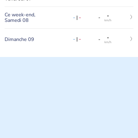
Ce week-end,
-
-
|
-
-
Samedi 08
km/h
-
-
|
-
Dimanche 09
-
km/h