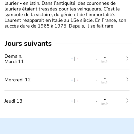
laurier » en latin. Dans l’antiquité, des couronnes de
lauriers étaient tressées pour les vainqueurs. C’est le
symbole de la victoire, du génie et de l’immortalité.
Laurent réapparait en Italie au 15e siècle. En France, son
succès dure de 1965 à 1975. Depuis, il se fait rare.
jours suivants
Demain,
-
-
|
-
-
Mardi 11
km/h
-
-
|
-
Mercredi 12
-
km/h
-
-
|
-
Jeudi 13
-
km/h