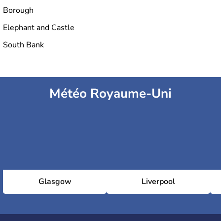
Borough
Galerie Saatchi
Elephant and Castle
South Bank
Imperial War Museum
Météo Royaume-Uni
National Gallery
National Portrait Gallery
Royal Academy
Glasgow
Liverpool