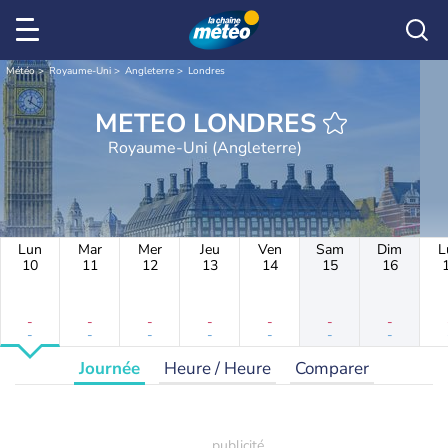
Météo
Royaume-Uni
Angleterre
Londres
METEO LONDRES
Royaume-Uni (Angleterre)
Lun
Mar
Mer
Jeu
Ven
Sam
Dim
L
10
11
12
13
14
15
16
-
-
-
-
-
-
-
-
-
-
-
-
-
-
Journée
Heure / Heure
Comparer