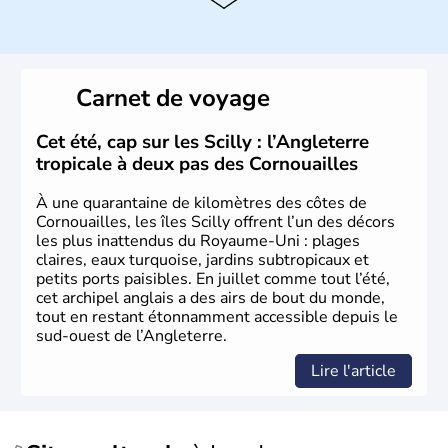
instable avec de nombreuses précipitations : il s’agit d’un
climat océanique tempéré. La Croix de Saint-George est
l’emblème national qui sert d’illustration au drapeau
rouge et bleu bien connu.
Carnet de voyage
Histoire et administration
L'Angleterre est l’une des quatre nations constitutives du
Cet été, cap sur les Scilly : l’Angleterre
Royaume-Uni
. Elle est peuplée de plus de 50 millions
tropicale à deux pas des Cornouailles
d’habitants, les
Anglais
, et constitue à elle seule, près de
84% de la population de l’ensemble. Le pays s’est créé au
À une quarantaine de kilomètres des côtes de
Xème siècle et tient son nom des
Angles
, peuple
Cornouailles, les îles Scilly offrent l’un des décors
germanique installé sur ces terres. Première démocratie
les plus inattendus du Royaume-Uni : plages
parlementaire au monde, elle doit son développement à
claires, eaux turquoise, jardins subtropicaux et
l’essor industriel du XIXème siècle.
petits ports paisibles. En juillet comme tout l’été,
cet archipel anglais a des airs de bout du monde,
tout en restant étonnamment accessible depuis le
sud-ouest de l’Angleterre.
Lire l'article