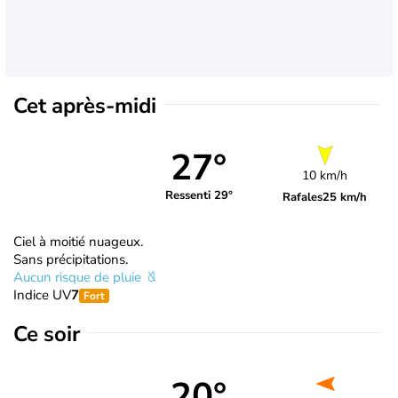
Cet après-midi
27°
10 km/h
Ressenti 29°
Rafales
25 km/h
Ciel à moitié nuageux.
Sans précipitations.
Aucun risque de pluie
Indice UV
7
Fort
Ce soir
20°