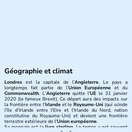
Géographie et climat
Londres
est la capitale de l’
Angleterre
. Le pays a
longtemps fait partie de l’
Union Européenne
et du
Commonwealth
. L'
Angleterre
quitte l'
UE
le 31 janvier
2020 (le fameux Brexit). Ce départ aura des impacts sur
la frontière entre l'
Irlande
et le
Royaume-Uni
(qui scinde
l'île d'Irlande entre l'Eire et l'Irlande du Nord, nation
constitutive du Royaume-Uni) et devient une frontière
terrestre extérieure de l'
Union européenne
.
Sa monnaie est la
livre sterling
. Le temps y est souvent