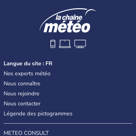
Serpentine Gallery
Somerset House
Tate Britain
Langue du site : FR
Nos experts météo
Tate Modern
Nous connaître
Nous rejoindre
Nous contacter
Tour de Londres
Légende des pictogrammes
Tower Bridge
METEO CONSULT