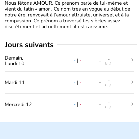
Nous fêtons AMOUR. Ce prénom parle de lui-même et
vient du latin « amor . Ce nom très en vogue au début de
notre ère, renvoyait à l’amour altruiste, universel et à la
compassion. Ce prénom a traversé les siècles assez
discrètement et actuellement, il est rarissime.
jours suivants
Demain,
-
-
|
-
-
Lundi 10
km/h
-
-
|
-
Mardi 11
-
km/h
-
-
|
-
Mercredi 12
-
km/h