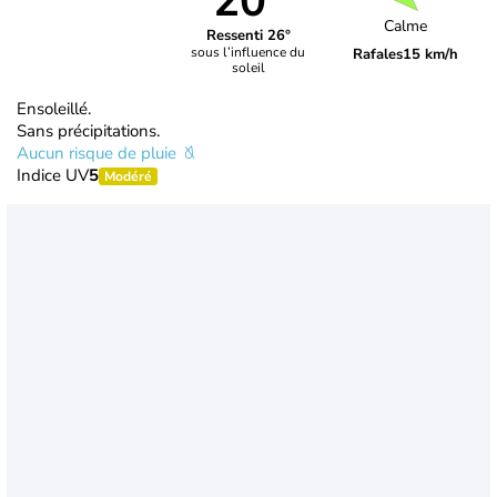
20°
Calme
Ressenti 26°
sous l’influence du
Rafales
15 km/h
soleil
Ensoleillé.
Sans précipitations.
Aucun risque de pluie
Indice UV
5
Modéré