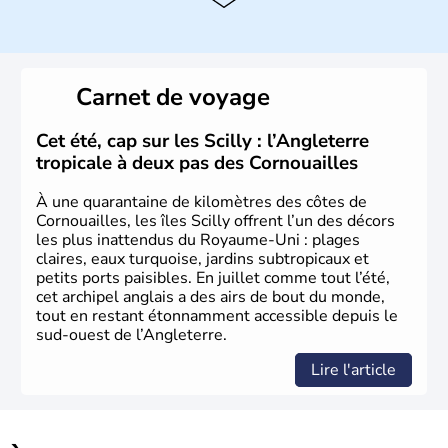
instable avec de nombreuses précipitations : il s’agit d’un
climat océanique tempéré. La Croix de Saint-George est
l’emblème national qui sert d’illustration au drapeau
rouge et bleu bien connu.
Carnet de voyage
Histoire et administration
L'Angleterre est l’une des quatre nations constitutives du
Cet été, cap sur les Scilly : l’Angleterre
Royaume-Uni
. Elle est peuplée de plus de 50 millions
tropicale à deux pas des Cornouailles
d’habitants, les
Anglais
, et constitue à elle seule, près de
84% de la population de l’ensemble. Le pays s’est créé au
À une quarantaine de kilomètres des côtes de
Xème siècle et tient son nom des
Angles
, peuple
Cornouailles, les îles Scilly offrent l’un des décors
germanique installé sur ces terres. Première démocratie
les plus inattendus du Royaume-Uni : plages
parlementaire au monde, elle doit son développement à
claires, eaux turquoise, jardins subtropicaux et
l’essor industriel du XIXème siècle.
petits ports paisibles. En juillet comme tout l’été,
cet archipel anglais a des airs de bout du monde,
tout en restant étonnamment accessible depuis le
sud-ouest de l’Angleterre.
Lire l'article