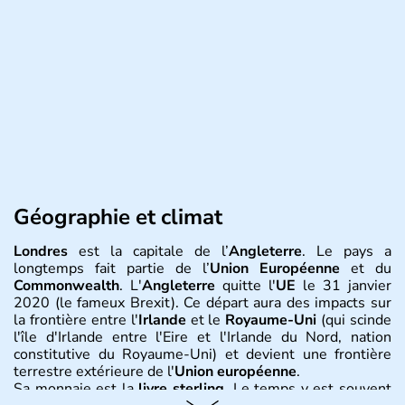
Géographie et climat
Londres
est la capitale de l’
Angleterre
. Le pays a
longtemps fait partie de l’
Union Européenne
et du
Commonwealth
. L'
Angleterre
quitte l'
UE
le 31 janvier
2020 (le fameux Brexit). Ce départ aura des impacts sur
la frontière entre l'
Irlande
et le
Royaume-Uni
(qui scinde
l'île d'Irlande entre l'Eire et l'Irlande du Nord, nation
constitutive du Royaume-Uni) et devient une frontière
terrestre extérieure de l'
Union européenne
.
Sa monnaie est la
livre sterling
. Le temps y est souvent