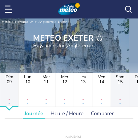
Météo
Royaume-Uni
Angleterre
Exeter
METEO EXETER
Royaume-Uni (Angleterre)
Dim
Lun
Mar
Mer
Jeu
Ven
Sam
D
09
10
11
12
13
14
15
-
-
-
-
-
-
-
-
-
-
-
-
-
-
Journée
Heure / Heure
Comparer