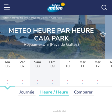
Météo
Royaume-Uni
Pays de Galles
Caia Park
METEO HEURE PAR HEURE
CAIA PARK
Royaume-Uni (Pays de Galles)
Jeu
Ven
Sam
Dim
Lun
Mar
Mer
J
06
07
08
09
10
11
12
-
-
-
-
-
-
-
-
-
-
-
-
-
-
Journée
Heure / Heure
Comparer