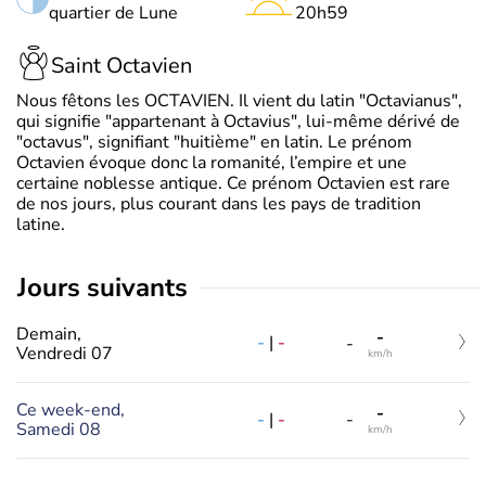
quartier de Lune
20h59
Saint Octavien
Nous fêtons les OCTAVIEN. Il vient du latin "Octavianus",
qui signifie "appartenant à Octavius", lui-même dérivé de
"octavus", signifiant "huitième" en latin. Le prénom
Octavien évoque donc la romanité, l’empire et une
certaine noblesse antique. Ce prénom Octavien est rare
de nos jours, plus courant dans les pays de tradition
latine.
jours suivants
Demain,
-
-
|
-
-
Vendredi 07
km/h
Ce week-end,
-
-
|
-
-
Samedi 08
km/h