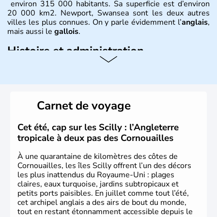
environ 315 000 habitants. Sa superficie est d’environ
20 000 km2. Newport, Swansea sont les deux autres
villes les plus connues. On y parle évidemment l’
anglais
,
mais aussi le
gallois
.
Histoire et administration
David est le saint patron du
Pays de Galles
et est célébré
le 1er mars. Le dragon rouge est l’un des plus fameux
symboles
gallois
, évocation de la lutte entre les
Saxons
et les
Celtes
. Shirley Bassey, Michaël Jones, Duffy, Tom
Carnet de voyage
Jones, Roger Glover sont quelques-unes des célébrités
faisant la renommée du
Pays de Galles
dans le monde
de la musique. Ken Follet et Catherine Zeta-Jones en
Cet été, cap sur les Scilly : l’Angleterre
littérature et au cinéma portent haut les couleurs de ce
tropicale à deux pas des Cornouailles
pays.
À une quarantaine de kilomètres des côtes de
Cornouailles, les îles Scilly offrent l’un des décors
les plus inattendus du Royaume-Uni : plages
claires, eaux turquoise, jardins subtropicaux et
petits ports paisibles. En juillet comme tout l’été,
cet archipel anglais a des airs de bout du monde,
tout en restant étonnamment accessible depuis le