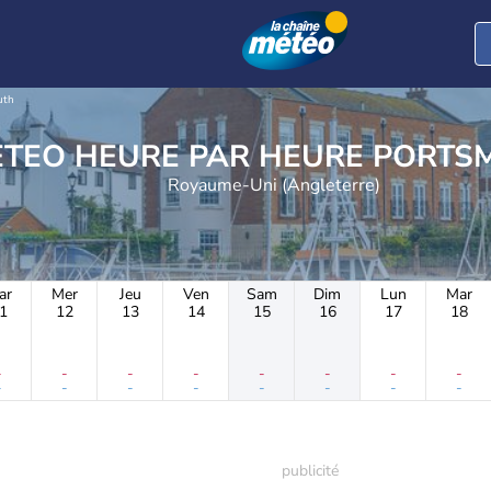
uth
METEO HEURE PAR H
Royaume-Uni (Angleterre)
ar
Mer
Jeu
Ven
Sam
Dim
Lun
Mar
1
12
13
14
15
16
17
18
-
-
-
-
-
-
-
-
-
-
-
-
-
-
-
-