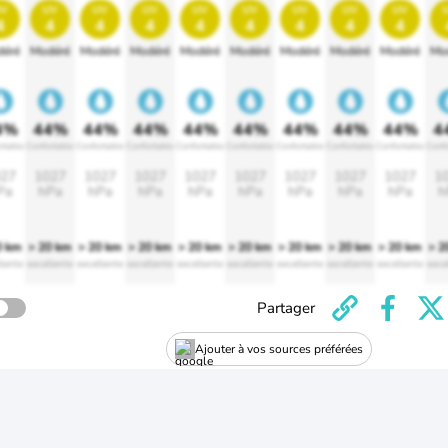
v
uv
uv
uv
uv
uv
uv
uv
uv
4
4
4
4
4
4
4
4
4
éré
Modéré
Modéré
Modéré
Modéré
Modéré
Modéré
Modéré
Modéré
Mo
4%
44%
44%
44%
44%
44%
44%
44%
44%
4
rtable
Confortable
Confortable
Confortable
Confortable
Confortable
Confortable
Confortable
Confortable
Confo
27
1027
1027
1027
1027
1027
1027
1027
1027
1
Pa
hPa
hPa
hPa
hPa
hPa
hPa
hPa
hPa
h
0 km
> 20 km
> 20 km
> 20 km
> 20 km
> 20 km
> 20 km
> 20 km
> 20 km
> 2
lente
excellente
excellente
excellente
excellente
excellente
excellente
excellente
excellente
exce
Partager
Ajouter à vos sources préférées