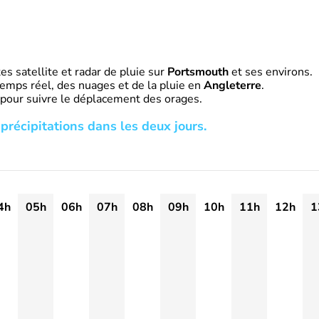
s satellite et radar de pluie sur
Portsmouth
et ses environs.
emps réel, des nuages et de la pluie en
Angleterre
.
 pour suivre le déplacement des orages.
précipitations dans les deux jours.
4h
05h
06h
07h
08h
09h
10h
11h
12h
1