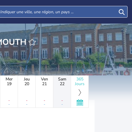
EURE PORTSMOUTH
Mer
Jeu
Ven
Sam
365
19
20
21
22
Jours
-
-
-
-
-
-
-
-