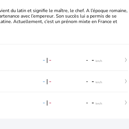
t du latin et signifie le maître, le chef. A l’époque romaine,
partenance avec l’empereur. Son succès lui a permis de se
latine. Actuellement, c’est un prénom mixte en France et
-
|
-
-
-
km/h
-
|
-
-
-
km/h
-
|
-
-
-
km/h