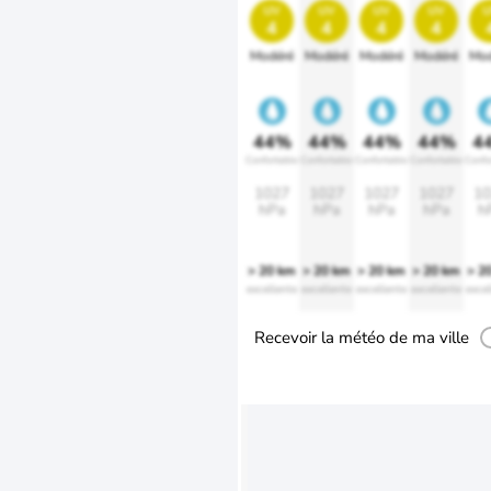
uv
uv
uv
uv
u
4
4
4
4
Modéré
Modéré
Modéré
Modéré
Mod
44%
44%
44%
44%
4
Confortable
Confortable
Confortable
Confortable
Confo
1027
1027
1027
1027
10
hPa
hPa
hPa
hPa
h
> 20 km
> 20 km
> 20 km
> 20 km
> 2
excellente
excellente
excellente
excellente
excel
Recevoir la météo de ma ville