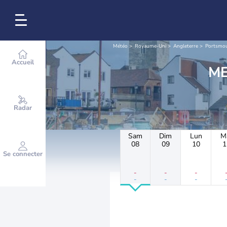
Météo
Royaume-Uni
Angleterre
Portsmo
Accueil
Radar
Sam
Dim
Lun
M
08
09
10
1
Se connecter
-
-
-
-
-
-