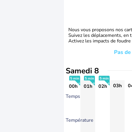
Nous vous proposons nos carte
Suivez les déplacements, en t
Activez les impacts de foudre
Pas de 
Samedi 8
5 min
5 min
5 min
03h
0
00h
01h
02h
+
+
+
Temps
Température