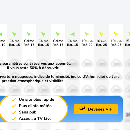
lme
Calme
Calme
Calme
Calme
Calme
10
10
10
15
km/h
km/h
km/h
. 10
Raf. 15
Raf. 15
Raf. 15
Raf. 15
Raf. 15
Raf. 20
Raf. 25
Raf. 25
Raf
s paramètres sont réservés aux abonnés.
0%
50%
50%
50%
50%
50%
50%
50%
50%
Il vous reste 50% à découvrir:
uverture nuageuse, indice de luminosité, indice UV, humidité de l'air,
0%
30%
30%
30%
30%
30%
30%
30%
30%
pression atmosphérique et visibilité.
0%
10%
10%
10%
10%
10%
10%
10%
10%
00
1900
1900
1900
1900
1900
1900
1900
1900
1
Un site plus rapide
Plus d'info météo
Devenez VIP
Sans pub
0%
20%
20%
20%
20%
20%
20%
20%
20%
2
Accès au TV Live
0 lm
1000 lm
1000 lm
1000 lm
1000 lm
1000 lm
1000 lm
1000 lm
1000 lm
100