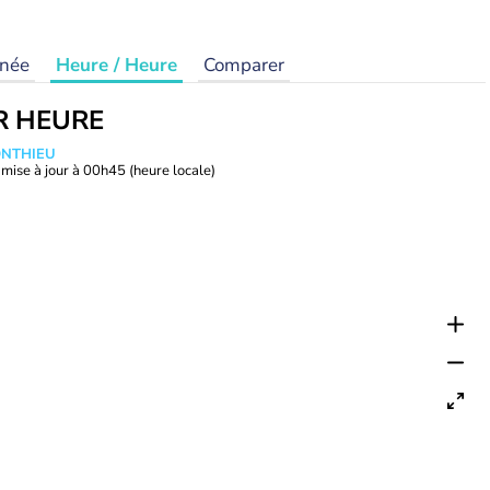
rnée
Heure / Heure
Comparer
R HEURE
ONTHIEU
mise à jour à
00h45
(heure locale)