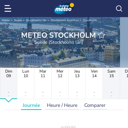
Météo
Suède
Stockholms län
Stockholms kommun
Stockholm
METEO STOCKHOLM
Suède (Stockholms län)
Dim
Lun
Mar
Mer
Jeu
Ven
Sam
D
09
10
11
12
13
14
15
-
-
-
-
-
-
-
-
-
-
-
-
-
-
Journée
Heure / Heure
Comparer