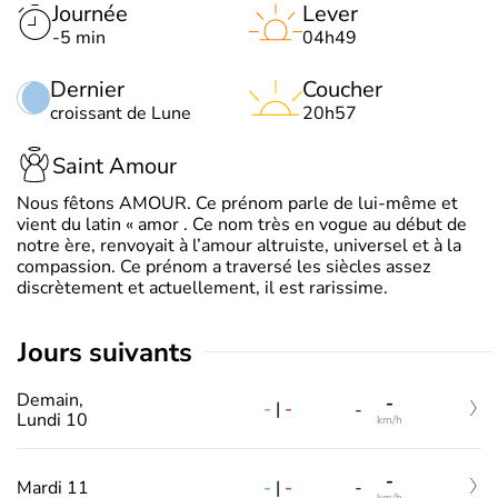
Journée
Lever
-5 min
04h49
Dernier
Coucher
croissant de Lune
20h57
Saint Amour
Nous fêtons AMOUR. Ce prénom parle de lui-même et
vient du latin « amor . Ce nom très en vogue au début de
notre ère, renvoyait à l’amour altruiste, universel et à la
compassion. Ce prénom a traversé les siècles assez
discrètement et actuellement, il est rarissime.
jours suivants
Demain,
-
-
|
-
-
Lundi 10
km/h
-
-
|
-
Mardi 11
-