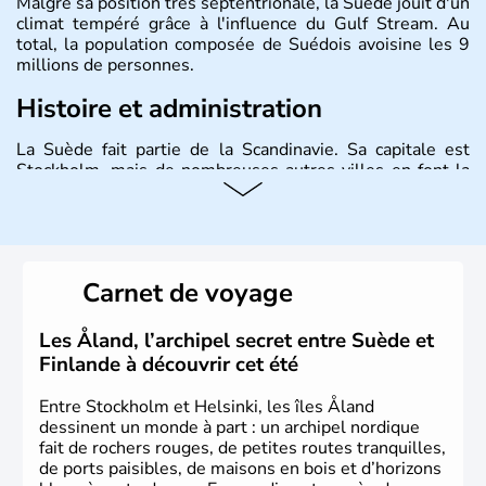
Malgré sa position très septentrionale, la Suède jouit d'un
climat tempéré grâce à l'influence du Gulf Stream. Au
total, la population composée de Suédois avoisine les 9
millions de personnes.
Histoire et administration
La Suède fait partie de la Scandinavie. Sa capitale est
Stockholm, mais de nombreuses autres villes en font la
renommée comme Malmö et Göteborg. Elle fait partie de
l'Union Européenne, mais n'a pas intégré la zone euro.
Monarchie depuis presque un millénaire, la Suède
possède un roi mais qui n'a qu'un rôle symbolique. La
Suède est depuis longtemps un grand exportateur de fer,
Carnet de voyage
de cuivre et de bois.
Les Åland, l’archipel secret entre Suède et
Finlande à découvrir cet été
Entre Stockholm et Helsinki, les îles Åland
dessinent un monde à part : un archipel nordique
fait de rochers rouges, de petites routes tranquilles,
de ports paisibles, de maisons en bois et d’horizons