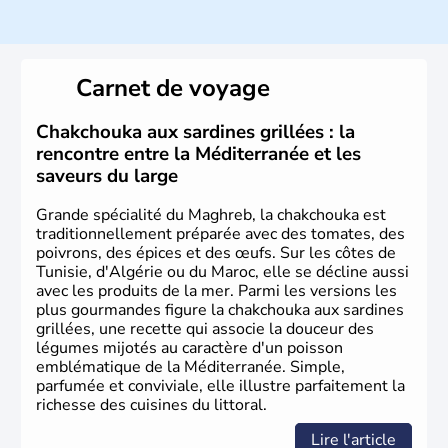
Histoire et administration
La Tunisie se développe tout d'abord sous l'influence des
phéniciens, puis des puniques et des romains jusqu'au
Carnet de voyage
VIIe siècle où, à la suite de nombreuses guerres, elle
s'arabise et s'islamise. A partir du XVIIIe siècle, elle
s'ouvre à l'Europe et passe rapidement sous le contrôle
Chakchouka aux sardines grillées : la
de la France. Après de longues négociations, la France
rencontre entre la Méditerranée et les
reconnaît l'indépendance de la Tunisie le 20 mars 1956, à
saveurs du large
l'exception de la base de Bizerte qui lui sera rendue en
1963.
Grande spécialité du Maghreb, la chakchouka est
traditionnellement préparée avec des tomates, des
poivrons, des épices et des œufs. Sur les côtes de
Tunisie, d'Algérie ou du Maroc, elle se décline aussi
avec les produits de la mer. Parmi les versions les
plus gourmandes figure la chakchouka aux sardines
grillées, une recette qui associe la douceur des
légumes mijotés au caractère d'un poisson
emblématique de la Méditerranée. Simple,
parfumée et conviviale, elle illustre parfaitement la
richesse des cuisines du littoral.
Lire l'article