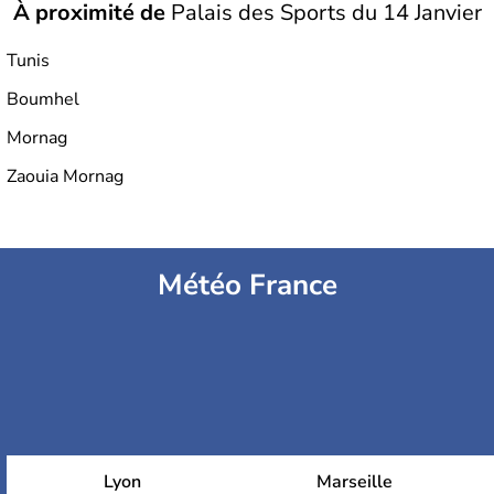
À proximité de
Palais des Sports du 14 Janvier
Stade Municipal de Hammam-Lif
Tunis
Boumhel
Stade Olympique Hammadi Agrebi
Mornag
Zaouia Mornag
Stade olympique d'El Menzah
Météo France
Lyon
Marseille