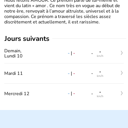
Nous fêtons AMOUR. Ce prénom parle de lui-même et
vient du latin « amor . Ce nom très en vogue au début de
notre ère, renvoyait à l’amour altruiste, universel et à la
compassion. Ce prénom a traversé les siècles assez
discrètement et actuellement, il est rarissime.
jours suivants
Demain,
-
-
|
-
-
Lundi 10
km/h
-
-
|
-
Mardi 11
-
km/h
-
-
|
-
Mercredi 12
-
km/h