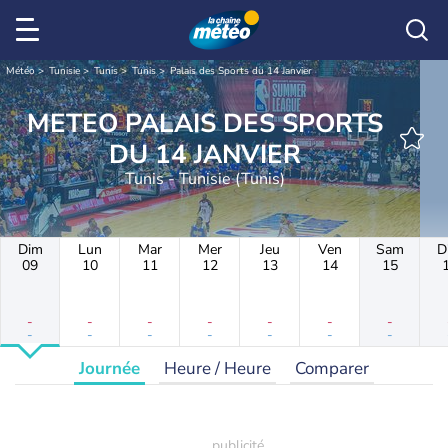
Météo
Tunisie
Tunis
Tunis
Palais des Sports du 14 Janvier
METEO PALAIS DES SPORTS
DU 14 JANVIER
Tunis - Tunisie (Tunis)
Dim
Lun
Mar
Mer
Jeu
Ven
Sam
D
09
10
11
12
13
14
15
-
-
-
-
-
-
-
-
-
-
-
-
-
-
Journée
Heure / Heure
Comparer