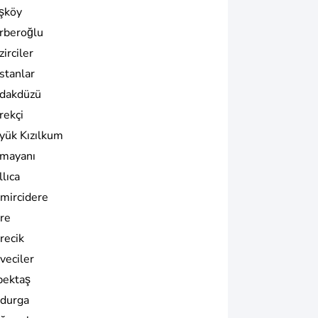
şköy
rberoğlu
irciler
stanlar
dakdüzü
rekçi
yük Kızılkum
mayanı
lıca
mircidere
re
recik
veciler
bektaş
durga