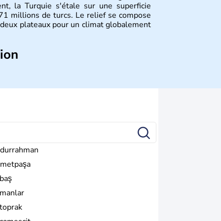
nt, la Turquie s'étale sur une superficie
 millions de turcs. Le relief se compose
deux plateaux pour un climat globalement
tion
d'un peuple nomade originaire d'Asie ayant
érogènes se sont organisées en différents
les fondations de l'Empire ottoman. Après
 orientale au territoire turc, la République
nkara remplace alors Istanbul au titre de
durrahman
metpaşa
baş
manlar
toprak