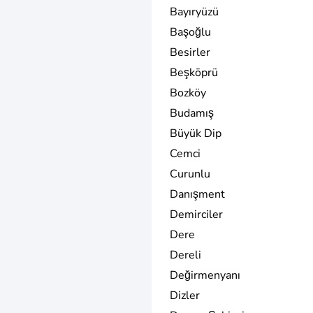
Bayıryüzü
Başoğlu
Besirler
Beşköprü
Bozköy
Budamış
Büyük Dip
Cemci
Curunlu
Danışment
Demirciler
Dere
Dereli
Değirmenyanı
Dizler