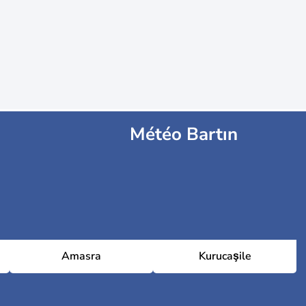
Météo Bartın
Amasra
Kurucaşile