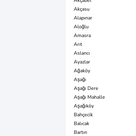
Akçabel
Akçasu
Alapınar
Aloğlu
Amasra
Arıt
Aslancı
Ayazlar
Ağaköy
Aşağı
Aşağı Dere
Aşağı Mahalle
Aşağıköy
Bahçecik
Balıcak
Bartın