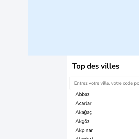
Top des villes
Abbaz
Acarlar
Akağaç
Akgöz
Akpınar