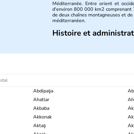
Méditerranée. Entre orient et occide
d'environ 800 000 km2 comprenant 71
de deux chaînes montagneuses et de 
méditerranéen.
Histoire et administra
La Turquie est à l'origine composée 
émigré vers l'Ouest. Ces tribus hét
royaumes qui constitueront en 1299 
avoir rattaché l'Anatolie et la Thrace
est proclamée le 29 octobre 1923. A
capitale du pays.
Abdipaşa
Ab
Ahatlar
Ah
Akbaba
Ak
Akkonak
Ak
Aktaş
Ak