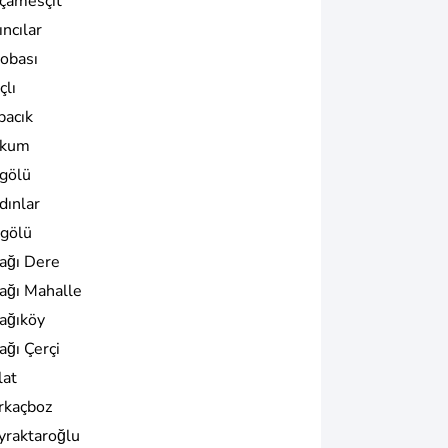
çamesçit
ncılar
iobası
çlı
pacık
kum
gölü
dınlar
gölü
ağı Dere
ağı Mahalle
ağıköy
ağı Çerçi
lat
rkaçboz
yraktaroğlu