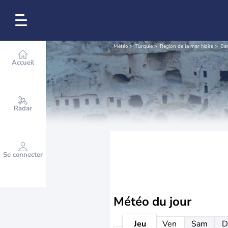
Météo
Turquie
Région de la mer Noire
Bar
Accueil
Radar
Se connecter
Météo
du jour
Jeu
Ven
Sam
D