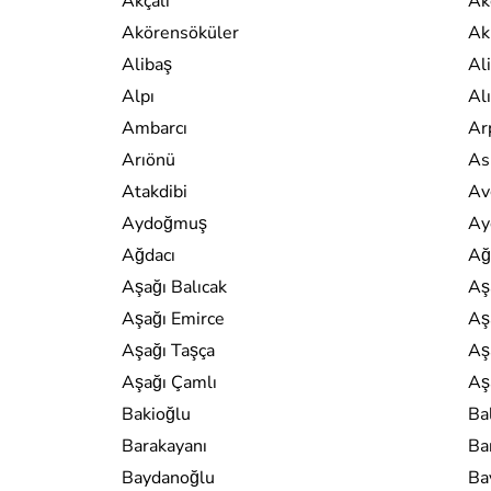
Akçalı
Ak
Akörensöküler
Akı
Alibaş
Al
Alpı
Alı
Ambarcı
Ar
Arıönü
As
Atakdibi
Av
Aydoğmuş
Ay
Ağdacı
Ağ
Aşağı Balıcak
Aş
Aşağı Emirce
Aş
Aşağı Taşça
Aş
Aşağı Çamlı
Aş
Bakioğlu
Ba
Barakayanı
Ba
Baydanoğlu
Ba