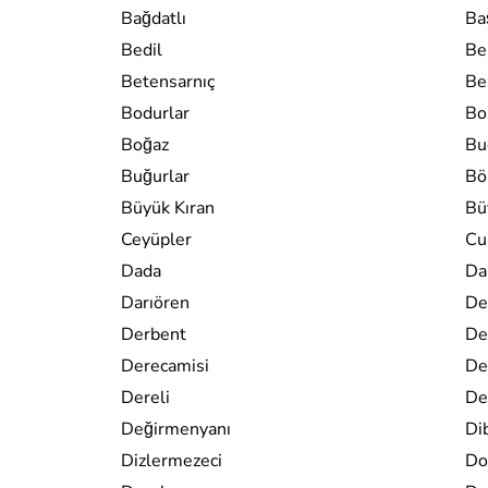
Bağdatlı
Ba
Bedil
Be
Betensarnıç
Bez
Bodurlar
Bo
Boğaz
Bu
Buğurlar
Bö
Büyük Kıran
Bü
Ceyüpler
Cu
Dada
Dal
Darıören
De
Derbent
De
Derecamisi
De
Dereli
De
Değirmenyanı
Di
Dizlermezeci
Do