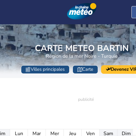
tın
CARTE METEO BARTIN
Région de la mer Noire - Turquie
Villes principales
Carte
Devenez VI
im
Lun
Mar
Mer
Jeu
Ven
Sam
Dim