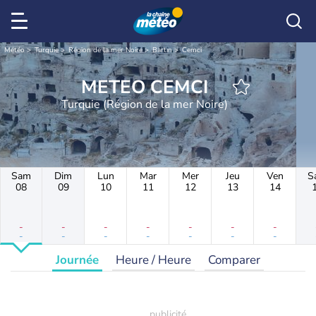
Météo
Turquie
Région de la mer Noire
Bartın
Cemci
METEO CEMCI
Turquie (Région de la mer Noire)
Sam
Dim
Lun
Mar
Mer
Jeu
Ven
S
08
09
10
11
12
13
14
-
-
-
-
-
-
-
-
-
-
-
-
-
-
Journée
Heure / Heure
Comparer