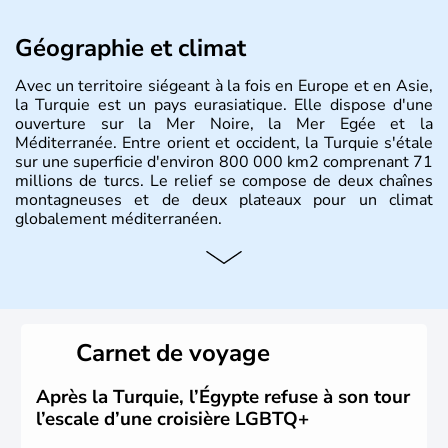
Géographie et climat
Avec un territoire siégeant à la fois en Europe et en Asie,
la Turquie est un pays eurasiatique. Elle dispose d'une
ouverture sur la Mer Noire, la Mer Egée et la
Méditerranée. Entre orient et occident, la Turquie s'étale
sur une superficie d'environ 800 000 km2 comprenant 71
millions de turcs. Le relief se compose de deux chaînes
montagneuses et de deux plateaux pour un climat
globalement méditerranéen.
Histoire et administration
La Turquie est à l'origine composée d'un peuple nomade
originaire d'Asie ayant émigré vers l'Ouest. Ces tribus
hétérogènes se sont organisées en différents royaumes
Carnet de voyage
qui constitueront en 1299 les fondations de l'Empire
ottoman. Après avoir rattaché l'Anatolie et la Thrace
orientale au territoire turc, la République est proclamée
Après la Turquie, l’Égypte refuse à son tour
le 29 octobre 1923. Ankara remplace alors Istanbul au
l’escale d’une croisière LGBTQ+
titre de capitale du pays.