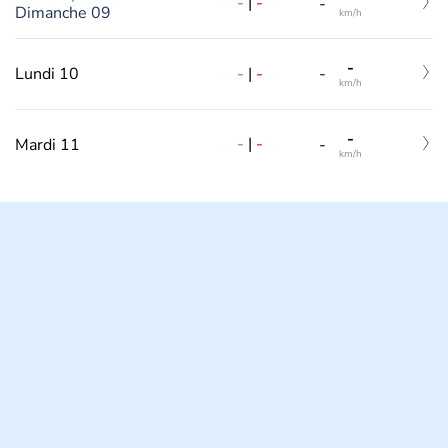
-
|
-
-
Dimanche 09
km/h
-
-
|
-
Lundi 10
-
km/h
-
-
|
-
Mardi 11
-
km/h