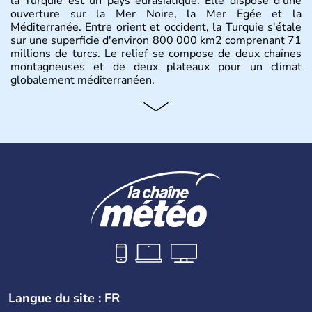
la Turquie est un pays eurasiatique. Elle dispose d'une
ouverture sur la Mer Noire, la Mer Egée et la
Méditerranée. Entre orient et occident, la Turquie s'étale
sur une superficie d'environ 800 000 km2 comprenant 71
millions de turcs. Le relief se compose de deux chaînes
montagneuses et de deux plateaux pour un climat
globalement méditerranéen.
Histoire et administration
La Turquie est à l'origine composée d'un peuple nomade
originaire d'Asie ayant émigré vers l'Ouest. Ces tribus
hétérogènes se sont organisées en différents royaumes
qui constitueront en 1299 les fondations de l'Empire
ottoman. Après avoir rattaché l'Anatolie et la Thrace
orientale au territoire turc, la République est proclamée
le 29 octobre 1923. Ankara remplace alors Istanbul au
titre de capitale du pays.
Langue du site : FR