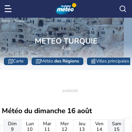
Météo
Turquie
METEO TURQUIE
Asie
Carte
Météo
des Régions
Villes principales
Météo du
dimanche 16 août
Dim
Lun
Mar
Mer
Jeu
Ven
Sam
9
10
11
12
13
14
15