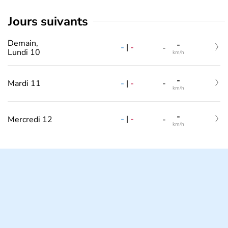
jours suivants
Demain,
-
-
|
-
-
Lundi 10
km/h
-
-
|
-
Mardi 11
-
km/h
-
-
|
-
Mercredi 12
-
km/h