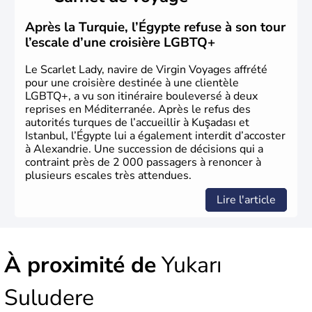
ottoman. Après avoir rattaché l'Anatolie et la Thrace
orientale au territoire turc, la République est proclamée
Après la Turquie, l’Égypte refuse à son tour
le 29 octobre 1923. Ankara remplace alors Istanbul au
l’escale d’une croisière LGBTQ+
titre de capitale du pays.
Le Scarlet Lady, navire de Virgin Voyages affrété
pour une croisière destinée à une clientèle
LGBTQ+, a vu son itinéraire bouleversé à deux
reprises en Méditerranée. Après le refus des
autorités turques de l’accueillir à Kuşadası et
Istanbul, l’Égypte lui a également interdit d’accoster
à Alexandrie. Une succession de décisions qui a
contraint près de 2 000 passagers à renoncer à
plusieurs escales très attendues.
Lire l'article
À proximité de
Yukarı
Suludere