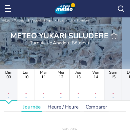
Météo
Turquie
İç Anadolu Bölgesi
Sivas
Yukarı Suludere
METEO YUKARI SULUDERE
Turquie (İç Anadolu Bölgesi)
Dim
Lun
Mar
Mer
Jeu
Ven
Sam
D
09
10
11
12
13
14
15
-
-
-
-
-
-
-
-
-
-
-
-
-
-
Journée
Heure / Heure
Comparer