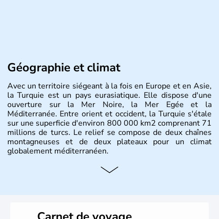
Géographie et climat
Avec un territoire siégeant à la fois en Europe et en Asie,
la Turquie est un pays eurasiatique. Elle dispose d'une
ouverture sur la Mer Noire, la Mer Egée et la
Méditerranée. Entre orient et occident, la Turquie s'étale
sur une superficie d'environ 800 000 km2 comprenant 71
millions de turcs. Le relief se compose de deux chaînes
montagneuses et de deux plateaux pour un climat
globalement méditerranéen.
Histoire et administration
La Turquie est à l'origine composée d'un peuple nomade
originaire d'Asie ayant émigré vers l'Ouest. Ces tribus
hétérogènes se sont organisées en différents royaumes
Carnet de voyage
qui constitueront en 1299 les fondations de l'Empire