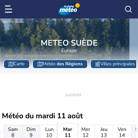
Météo
Suède
METEO SUÈDE
Europe
Carte
Météo
des Régions
Villes principales
Météo du
mardi 11 août
Sam
Dim
Lun
Mar
Mer
Jeu
Ven
8
9
10
11
12
13
14