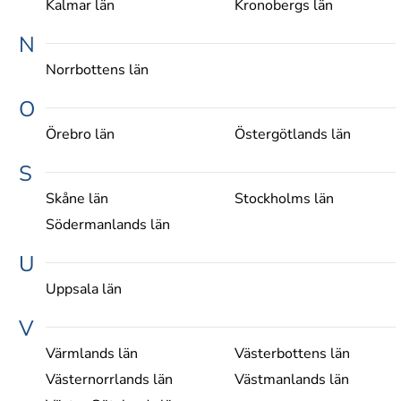
Kalmar län
Kronobergs län
N
Norrbottens län
O
Örebro län
Östergötlands län
S
Skåne län
Stockholms län
Södermanlands län
U
Uppsala län
V
Värmlands län
Västerbottens län
Västernorrlands län
Västmanlands län