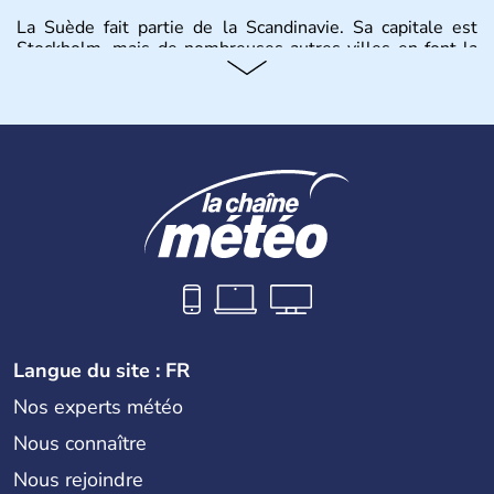
La Suède fait partie de la Scandinavie. Sa capitale est
Stockholm, mais de nombreuses autres villes en font la
renommée comme Malmö et Göteborg. Elle fait partie de
l'Union Européenne, mais n'a pas intégré la zone euro.
Monarchie depuis presque un millénaire, la Suède
possède un roi mais qui n'a qu'un rôle symbolique. La
Suède est depuis longtemps un grand exportateur de fer,
de cuivre et de bois.
Langue du site : FR
Nos experts météo
Nous connaître
Nous rejoindre