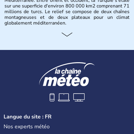
Méditerranée. Entre orient et occident, la Turquie s'étale
sur une superficie d'environ 800 000 km2 comprenant 71
millions de turcs. Le relief se compose de deux chaînes
montagneuses et de deux plateaux pour un climat
globalement méditerranéen.
Histoire et administration
La Turquie est à l'origine composée d'un peuple nomade
originaire d'Asie ayant émigré vers l'Ouest. Ces tribus
hétérogènes se sont organisées en différents royaumes
qui constitueront en 1299 les fondations de l'Empire
ottoman. Après avoir rattaché l'Anatolie et la Thrace
orientale au territoire turc, la République est proclamée
le 29 octobre 1923. Ankara remplace alors Istanbul au
titre de capitale du pays.
Langue du site : FR
Nos experts météo