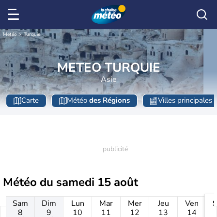
Météo
Turquie
METEO TURQUIE
Asie
Carte
Météo
des Régions
Villes principales
Météo du
samedi 15 août
Sam
Dim
Lun
Mar
Mer
Jeu
Ven
8
9
10
11
12
13
14